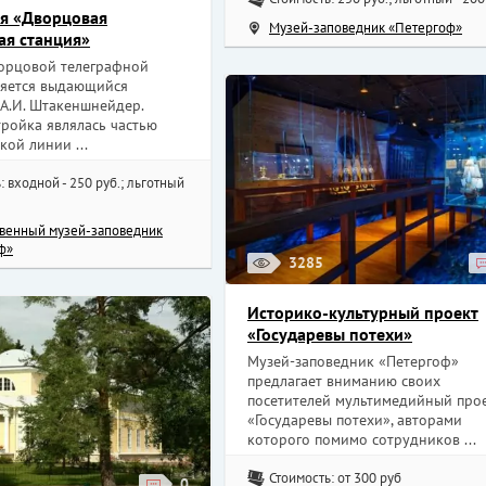
я «Дворцовая
Музей-заповедник «Петергоф»
ая станция»
орцовой телеграфной
ляется выдающийся
 А.И. Штакеншнейдер.
ройка являлась частью
ой линии ...
: входной - 250 руб.; льготный
твенный музей-заповедник
ф»
3285
Историко-культурный проект
«Государевы потехи»
Музей-заповедник «Петергоф»
предлагает вниманию своих
посетителей мультимедийный про
«Государевы потехи», авторами
которого помимо сотрудников ...
Стоимость: от 300 руб
0