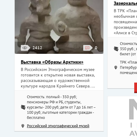
Зазеркаль
В ТРК «Пла
необычная 
посвященна
произведен
«Алисе в Стр
Стоимость
2412
0
350 руб.;
билет (от
Выставка «Образы Арктики»
ТРК «План
Петербург,
В Российском Этнографическом музее
помещени
готовится к открытию новая выставка,
рассказывающая о художественной
культуре народов Крайнего Севера. ...
Стоимость: полный - 350 руб;
пенсионеры РФ и РБ, студенты,
курсанты- 200 руб; дети от 7 до 16 лет –
100 руб; льготные категории граждан -
бесплатно
Российский этнографический музей