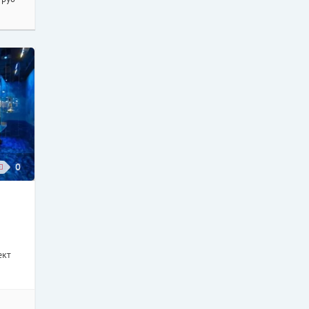
0
ект