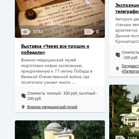
Экспозици
телеграфн
Автором дв
станции яв
архитектор
3732
0
Данная пост
Кронштадтск
Выставка «Через все прошли и
победили»
Стоимость
- 200 руб.
Военно-медицинский музей
подготовил новую экспозицию,
Государс
приуроченную к 77-летию Победы в
«Петерго
Великой Отечественной войне, где
посетители узнают много ...
Стоимость: полный - 300 руб; льготный -
200 руб
Военно-медицинский музей
3104