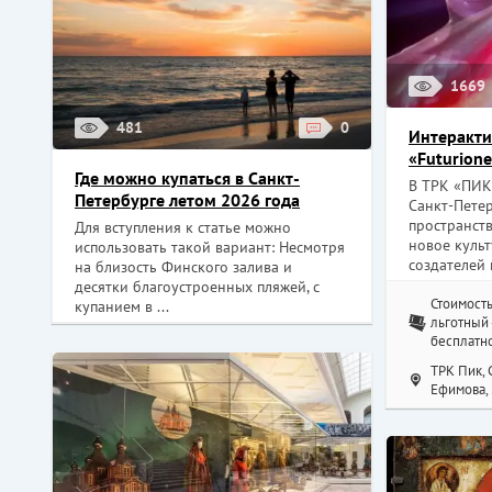
1669
481
0
Интеракти
«Futurion
Где можно купаться в Санкт-
В ТРК «ПИК
Петербурге летом 2026 года
Санкт-Пете
пространств
Для вступления к статье можно
новое культ
использовать такой вариант: Несмотря
создателей 
на близость Финского залива и
десятки благоустроенных пляжей, с
Стоимость
купанием в ...
льготный -
бесплатн
ТРК Пик, 
Ефимова, 