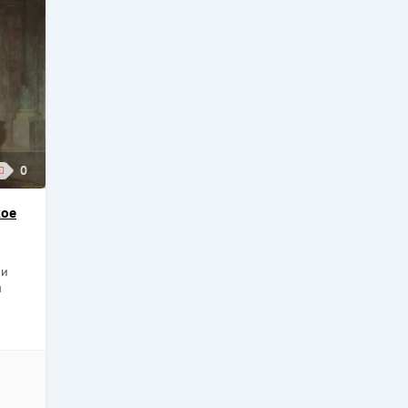
0
кое
ли
я