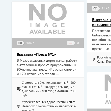
1976
Выставка 
письменно
Посетители
библиотеки
полюбовать
1862
0
памятникам
временных п
Выставка «Поезд №1»
Российск
В Музее железных дорог начал работу
Санкт-Пет
выставочный проект, приуроченный к
90-летию экспресса «Красная стрела»
и 170-летию магистрали ...
Стоимость: в будние дни: полный - 300
руб.; льготный - 100 руб.; в выходные
дни: полный - 400 руб.; льготный - 200
руб
Музей железных дорог России, Санкт-
Петербург, Библиотечный переулок, 4,
корпус 2