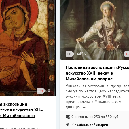
4426
Постоянная экспозиция «Русс
искусство XVIII века» в
Михайловском дворце
Уникальная экспозиция, где зрите
0
смогут по-настоящему насладитьс
русским искусством XVIII века,
представлена в Михайловском
я экспозиция
дворце. ...
сское искусство XII–
в» Михайловского
Стоимость: от 250 до 550 руб.
Михайловский дворец
святыни и проникнуться