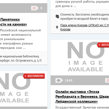
сувениры ручной работы, украше
для дома и ...
0
Стоимость: бесплатно (необходимо
приобрести входной билет в парк)
«Памятники
сти на камнях»
Парк имени Кирова, ЦПКиО им. С.М
Кирова
 Российской национальной
 имеют возможность
ся уникальными
и эпиграфики разных
БЕСП
ериодов: они ...
ая национальная библиотека,
ербург, пл. Островского, д. 1/3
БЕСПЛАТНО
1668
Онлайн-выставка «Эпоха
Рембрандта и Вермеера. Шед
Лейденской коллекции»
Государственный Эрмитаж начина