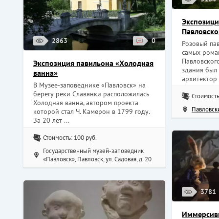
Экспозици
Павловско
2863
0
Розовый пав
самых рома
Павловского
Экспозиция павильона «Холодная
здания был
ванна»
архитектор А
В Музее-заповеднике «Павловск» на
берегу реки Славянки расположилась
Стоимость
Холодная ванна, автором проекта
Павловск
которой стал Ч. Камерон в 1799 году.
За 20 лет ...
Стоимость: 100 руб.
Государственный музей-заповедник
«Павловск», Павловск, ул. Садовая, д. 20
3781
Иммерсивн