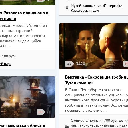
Музей-заповедник «Петергоф»,
Кавалерский дом
я Розового павильона в
м парке
ильон – пожалуй, одно из
нтичных строений
 парка. Автором проекта
 назначен выдающийся
.Н. ...
: 100 руб.
3420
ий парк
Выставка «Сокровища гробни
Тутанхамона»
В Санкт-Петербурге состоялось
официальное открытие уникально
выставочного проекта «Сокровищ
гробницы Тутанхамона». Экспозиц
посвящена столетию ...
0
Стоимость: полный - 700 руб.; дети 
ая выставка «Алиса в
лет, пенсионеры, инвалиды, студен