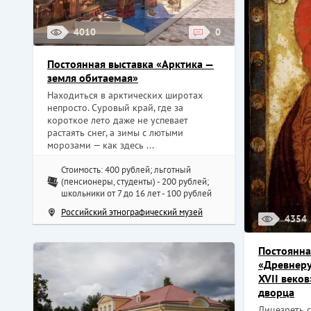
4010
0
Постоянная выставка «Арктика —
земля обитаемая»
Находиться в арктических широтах
непросто. Суровый край, где за
короткое лето даже не успевает
растаять снег, а зимы с лютыми
морозами — как здесь ...
Стоимость: 400 рублей; льготный
(пенсионеры, студенты) - 200 рублей;
школьники от 7 до 16 лет - 100 рублей
Российский этнографический музей
4354
Постоянна
«Древнеру
XVII веко
дворца
Лицезреть 