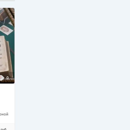
0
орной
 руб