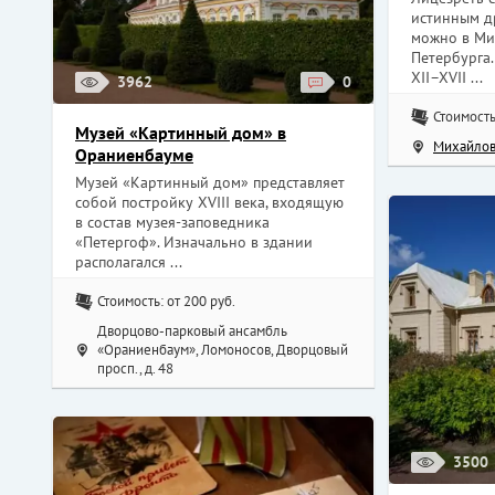
истинным д
можно в Ми
Петербурга
XII–XVII ...
3962
0
Стоимость
Музей «Картинный дом» в
Михайлов
Ораниенбауме
Музей «Картинный дом» представляет
собой постройку XVIII века, входящую
в состав музея-заповедника
«Петергоф». Изначально в здании
располагался ...
Стоимость: от 200 руб.
Дворцово-парковый ансамбль
«Ораниенбаум», Ломоносов, Дворцовый
просп., д. 48
3500