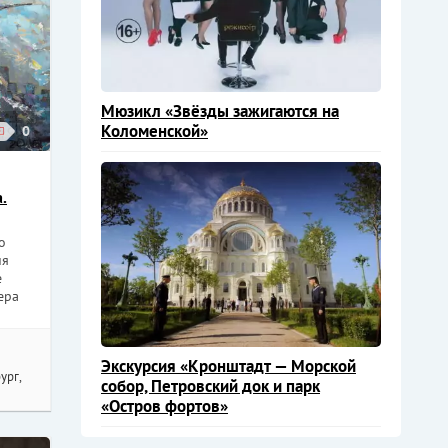
Мюзикл «Звёзды зажигаются на
Коломенской»
0
.
о
ия
е
ера
Экскурсия «Кронштадт — Морской
ург,
собор, Петровский док и парк
«Остров фортов»