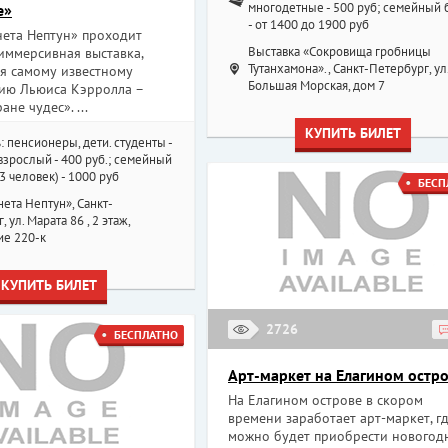
многодетные - 500 руб; семейный 
е»
- от 1400 до 1900 руб
нета Нептун» проходит
Выставка «Сокровища гробницы
иммерсивная выставка,
Тутанхамона»., Санкт-Петербург, ул
я самому известному
Большая Морская, дом 7
ию Льюиса Кэрролла –
ане чудес». ...
КУПИТЬ БИЛЕТ
: пенсионеры, дети. студенты -
 взрослый - 400 руб.; семейный
 3 человек) - 1000 руб
БЕСП
ета Нептун», Санкт-
 ул. Марата 86 , 2 этаж,
е 220-к
КУПИТЬ БИЛЕТ
2726
БЕСПЛАТНО
Арт-маркет на Елагином остр
На Елагином острове в скором
времени заработает арт-маркет, г
можно будет приобрести новогод