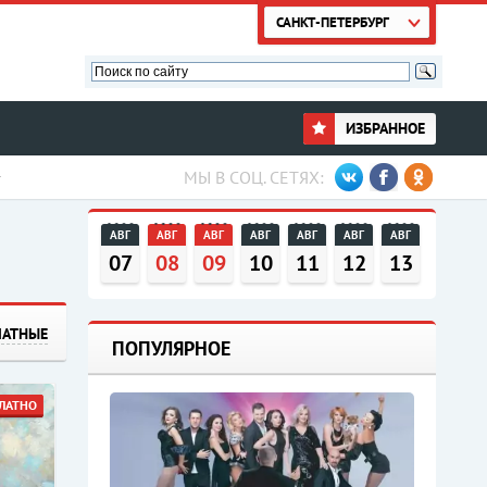
САНКТ-ПЕТЕРБУРГ
ИЗБРАННОЕ
МЫ В СОЦ. СЕТЯХ:
АВГ
АВГ
АВГ
АВГ
АВГ
АВГ
АВГ
07
08
09
10
11
12
13
ЛАТНЫЕ
ПОПУЛЯРНОЕ
ЛАТНО