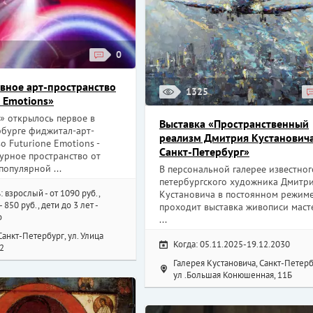
0
вное арт-пространство
1325
e Emotions»
» открылось первое в
Выставка «Пространственный
рбурге фиджитал-арт-
реализм Дмитрия Кустановича
о Futurione Emotions -
Санкт-Петербург»
урное пространство от
популярной ...
В персональной галерее известног
петербургского художника Дмитр
: взрослый - от 1090 руб.,
Кустановича в постоянном режим
 850 руб., дети до 3 лет -
проходит выставка живописи маст
о
...
Санкт-Петербург, ул. ​Улица
Когда: 05.11.2025-19.12.2030
2
Галерея Кустановича, Санкт-Петерб
ул .Большая Конюшенная, 11Б