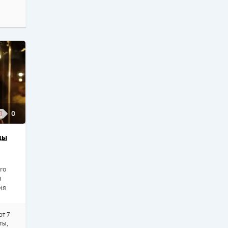
0
цы
го
а
ия
от 7
ты,