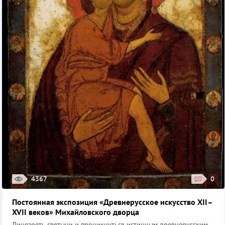
4367
0
Постоянная экспозиция «Древнерусское искусство XII–
XVII веков» Михайловского дворца
Лицезреть святыни и проникнуться истинным древнерусским