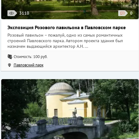
3110
0
Экспозиция Розового павильона в Павловском парке
Розовый павильон – пожалуй, одно из самых романтичных
строений Павловского парка. Автором проекта здания был
назначен выдающийся архитектор А.Н. ...
Стоимость: 100 руб.
Павловский парк