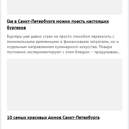
Где в Санкт-Петербурге можно поесть настоящих
бургеров
Бургеры уже давно стали не просто способом перекусить с
минимальными временными и финансовыми затратами, но и
отдельным направлением кулинарного искусства. Повара
постоянно экспериментируют с этим блюдом – придумывают
новые виды булочек, сочетают, казалось бы, несочетаемые
продукты, постоянно оттачи
10 самых красивых домов Санкт-Петербурга