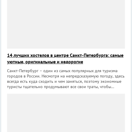
14 лучших хостелов в центре Санкт-Петербурга: самые
уютные, оригинальные и недорогие
Санкт-Петербург – один из самых популярных для туризма
городов в России. Несмотря на непредсказуемую погоду, здесь
всегда есть куда сходить и чем заняться, поэтому экономные
туристы тщательно продумывают все свои траты, чтобы
позволить себе чуть больше. Одна из статей бюджета, на
которой можно сэкон