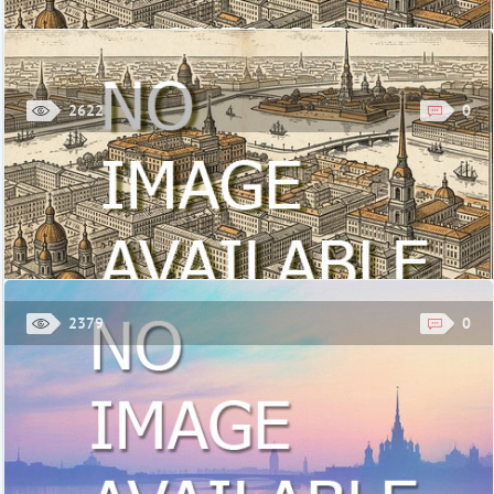
2622
0
Музей почвоведения
С именем знаменитого русского ученого Василия Васильевича
Докучаева связано появление науки почвоведение,
занимающейся генетическим изучением почвы. ...
Стоимость: 200 руб.
Музей почвоведения, Санкт-Петербург, Биржевой проезд, 6
2379
0
Музей микроминиатюры «Русский Левша»
Каждому из нас со школьных времен знакома история
русского мастера Левши, который сумел подковать блоху. В
Петербурге эту блоху можно увидеть воочию ...
Стоимость: взрослый – 400 руб.; пенсионный/инвалиды III группы -