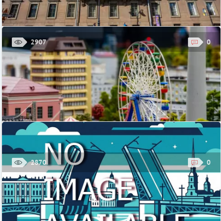
2907
0
Мраморный дворец
Мраморный дворец находится в самом центре С.-Петербурга.
Даже по меркам Северной столицы, не испытывающей
недостатка в красивейших зданиях, это ...
Стоимость: взрослый – 450 руб., льготный - 225 руб., дети до 14 лет
и специальные категории граждан - бесплатно.
Мраморный дворец, Санкт-Петербург, ул. Миллионная, 5/1
КУПИТЬ БИЛЕТ
2870
0
Музей «Гранд Макет Россия»
«Гранд Макет Россия» в С.-Петербурге - это не просто музей.
Это, пожалуй, самый живой и детальный «портрет» нашей
страны, уменьшенный в 87 раз. ...