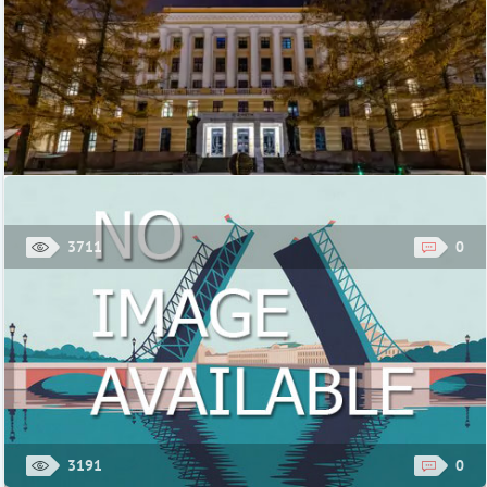
3711
0
Музей Эрарта
Музей Эрарта в Санкт-Петербурге – крупнейшее в России
частное собрание произведений современного искусства,
доступное для осмотра всеми желающими. ...
Стоимость: 600 руб.
Музей Эрарта, Санкт-Петербург, ул. 29-я линия Васильевского
острова, 2
3191
0