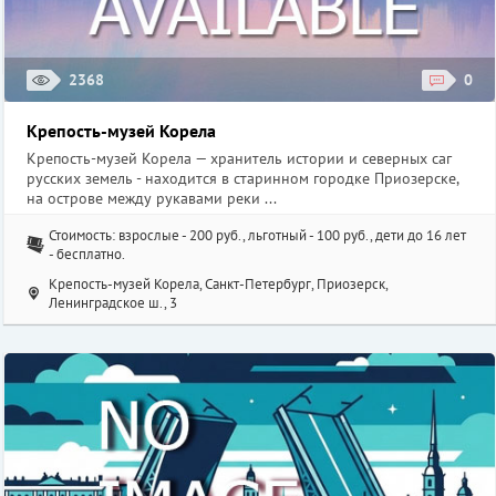
300 руб., детский (от 5 лет)/студенческий – 200 руб.
Музей микроминиатюры «Русский Левша», Санкт-Петербург,
Итальянская, 35
2368
0
Крепость-музей Корела
Крепость-музей Корела — хранитель истории и северных саг
русских земель - находится в старинном городке Приозерске,
на острове между рукавами реки ...
Стоимость: взрослые - 200 руб., льготный - 100 руб., дети до 16 лет
- бесплатно.
Крепость-музей Корела, Санкт-Петербург, Приозерск,
Ленинградское ш., 3