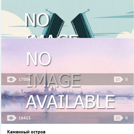
17006
0
Рестораны на крышах в Санкт-Петербурге
Рестораны на крышах обладают особой атмосферой и дарят
чувство легкости и свободы, возвышая своих посетителей над
повседневной суетой большого ...
16413
0
Каменный остров