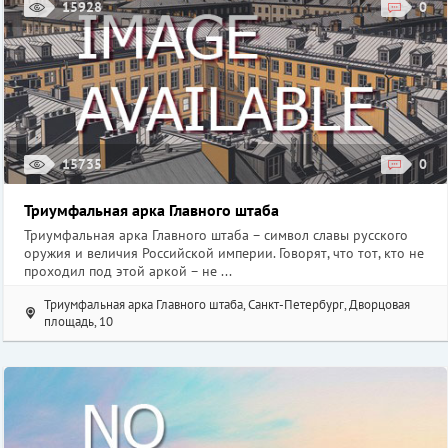
15928
0
Сад Дружбы
В 2003 году город Санкт-Петербург отмечал юбилей – 300 лет
с даты основания. Дружественный китайский город Шанхай в
честь праздника подготовил ...
Сад Дружбы, Санкт-Петербург, Литейный пр., д. 15
15735
0
Триумфальная арка Главного штаба
Триумфальная арка Главного штаба – символ славы русского
оружия и величия Российской империи. Говорят, что тот, кто не
проходил под этой аркой – не ...
Триумфальная арка Главного штаба, Санкт-Петербург, Дворцовая
площадь, 10