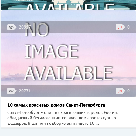
20917
0
Малый Эрмитаж
Малый Эрмитаж – дворец, являющейся составной частью
комплекса «Государственный Эрмитаж». Зданию отведена роль
связующего звена между Новым Эрмитажем, ...
Стоимость: взрослый – 400 рублей; студенческий, пенсионный,
детский – бесплатно
Малый Эрмитаж, Санкт-Петербург, Дворцовая площадь
20771
0
10 самых красивых домов Санкт-Петербурга
Санкт-Петербург – один из красивейших городов России,
обладающий бесчисленным количеством архитектурных
шедевров. В данной подборке вы найдете 10 ...