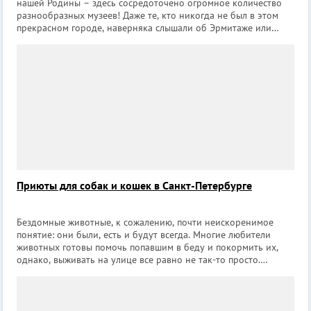
нашей Родины – здесь сосредоточено огромное количество
разнообразных музеев! Даже те, кто никогда не был в этом
прекрасном городе, наверняка слышали об Эрмитаже или
Русском музее. Кроме широко известных музеев в Петербурге
есть и те, о которых з
Приюты для собак и кошек в Санкт-Петербурге
Бездомные животные, к сожалению, почти неискоренимое
понятие: они были, есть и будут всегда. Многие любители
животных готовы помочь попавшим в беду и покормить их,
однако, выживать на улице все равно не так-то просто.
Положение спасают приюты для бездомных животных,
которые готовы приютить оставшихс