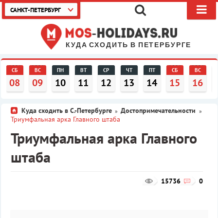
САНКТ-ПЕТЕРБУРГ
КУДА СХОДИТЬ В ПЕТЕРБУРГЕ
СБ
ВС
ПН
ВТ
СР
ЧТ
ПТ
СБ
ВС
08
09
10
11
12
13
14
15
16
Куда сходить в С.-Петербурге
Достопримечательности
»
»
Триумфальная арка Главного штаба
Триумфальная арка Главного
штаба
15736
0