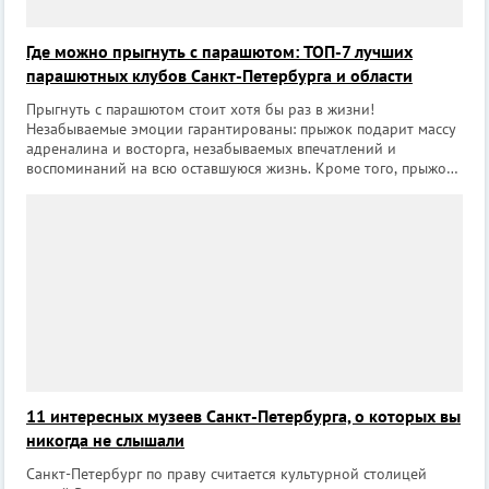
Где можно прыгнуть с парашютом: ТОП-7 лучших
парашютных клубов Санкт-Петербурга и области
Прыгнуть с парашютом стоит хотя бы раз в жизни!
Незабываемые эмоции гарантированы: прыжок подарит массу
адреналина и восторга, незабываемых впечатлений и
воспоминаний на всю оставшуюся жизнь. Кроме того, прыжок
с парашютом может стать отличным подарком на любой
праздник другу, коллеге или второй пол
11 интересных музеев Санкт-Петербурга, о которых вы
никогда не слышали
Санкт-Петербург по праву считается культурной столицей