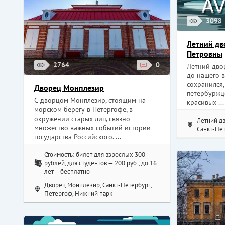
3098
Летний дв
Петровны
2764
0
Летний дво
до нашего в
сохранился,
Дворец Монплезир
петербуржце
С дворцом Монплезир, стоящим на
красивых ...
морском берегу в Петергофе, в
окружении старых лип, связно
Летний д
множество важных событий истории
Санкт-Пет
государства Российского. ...
Стоимость: билет для взрослых 300
рублей, для студентов — 200 руб., до 16
лет – бесплатно
Дворец Монплезир, Санкт-Петербург,
Петергоф, Нижний парк