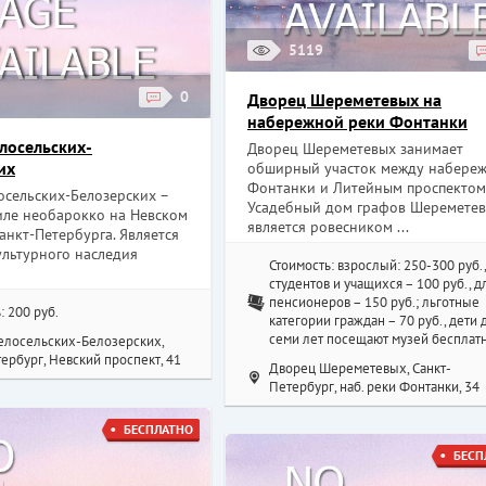
5119
0
Дворец Шереметевых на
набережной реки Фонтанки
лосельских-
Дворец Шереметевых занимает
их
обширный участок между набере
Фонтанки и Литейным проспектом
осельских-Белозерских –
Усадебный дом графов Шеремете
тиле необарокко на Невском
является ровесником ...
анкт-Петербурга. Является
ультурного наследия
Стоимость: взрослый: 250-300 руб.,
студентов и учащихся – 100 руб., д
пенсионеров – 150 руб.; льготные
: 200 руб.
категории граждан – 70 руб., дети 
семи лет посещают музей бесплат
елосельских-Белозерских,
ербург, Невский проспект, 41
Дворец Шереметевых, Санкт-
Петербург, наб. реки Фонтанки, 34
БЕСПЛАТНО
БЕСП