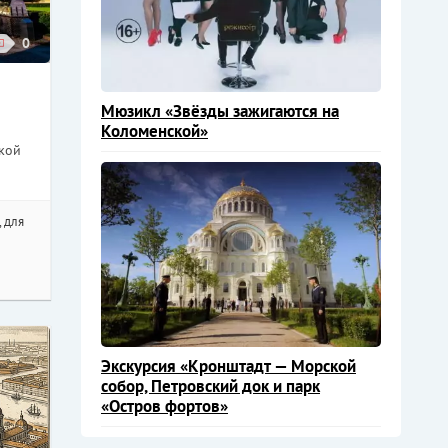
0
Мюзикл «Звёзды зажигаются на
Коломенской»
ской
, для
Экскурсия «Кронштадт — Морской
собор, Петровский док и парк
«Остров фортов»