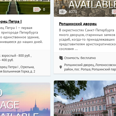
0
8275
рец Петра I
Ропшинский дворец
ец Петра I — первая
В окрестностях Санкт-Петербурга
в пригороде Петербурга
много дворцов, старинных замков
то единственное здание,
усадеб, когда-то принадлежавших
анившееся до наших дней.
представителям аристократическо
.
сословия ...
: взрослый - 800 руб.,
Стоимость: бесплатно
- 400 руб.
Ропшинский дворец, Ломоносовск
рец Петра I , Стрельна,
район, пос. Ропша, Ропшинский пар
я Больничная Горка, д. 2