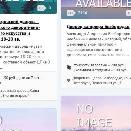
0
7154
тровский дворец –
Дворец канцлера Безбородко
ского декоративно-
го искусства и
Александр Андреевич Безбородко
 18-20 вв.
необычный человек, который, обл
феноменальной памятью и
ровский дворец–музей
выдающимися способностями
екоративно-прикладного
дипломата, смог повысить свою ...
 интерьера 18-20 вв. в
 – составной объект ЦПКиО
Стоимость: взрослые – 200 руб.;
..
школьники и студенты – 100 руб
 150 руб.; дети до 7 лет –
Дворец канцлера Безбородко, Санк
о
Петербург, Почтамтская ул., 7
тровский дворец, Санкт-
, Елагин остров, 4