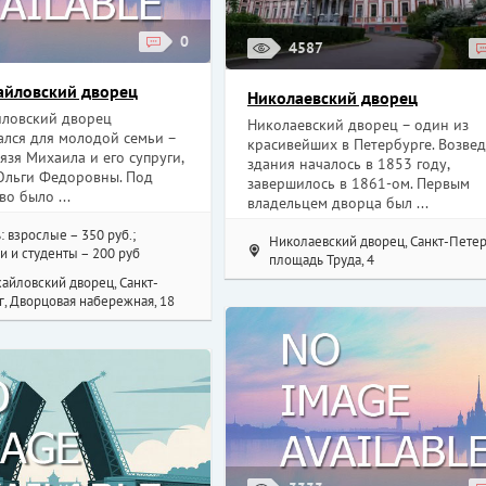
0
4587
айловский дворец
Николаевский дворец
ловский дворец
Николаевский дворец – один из
ался для молодой семьи –
красивейших в Петербурге. Возве
язя Михаила и его супруги,
здания началось в 1853 году,
Ольги Федоровны. Под
завершилось в 1861-ом. Первым
во было ...
владельцем дворца был ...
: взрослые – 350 руб.;
Николаевский дворец, Санкт-Петер
 и студенты – 200 руб
площадь Труда, 4
айловский дворец, Санкт-
, Дворцовая набережная, 18