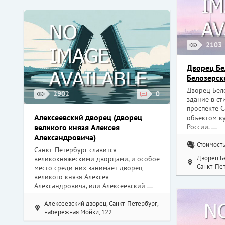
2103
Дворец Бе
Белозерск
Дворец Бел
2902
0
здание в с
проспекте С
Алексеевский дворец (дворец
объектом к
великого князя Алексея
России. ...
Александровича)
Стоимость
Санкт-Петербург славится
Дворец Б
великокняжескими дворцами, и особое
Санкт-Пет
место среди них занимает дворец
великого князя Алексея
Александровича, или Алексеевский ...
Алексеевский дворец, Санкт-Петербург,
набережная Мойки, 122