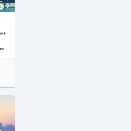
0
ьне –
ко.