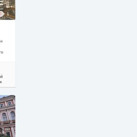
1
 и
го
ий
к