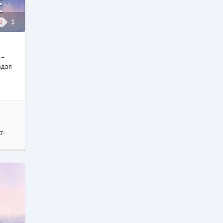
1
 –
адая
т-