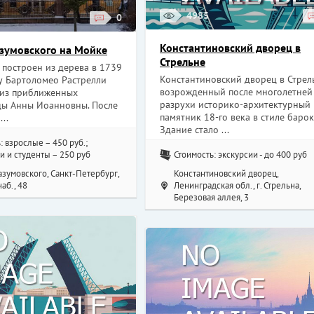
4985
0
Константиновский дворец в
зумовского на Мойке
Стрельне
 построен из дерева в 1739
Константиновский дворец в Стрел
ту Бартоломео Растрелли
возрожденный после многолетней
 из приближенных
разрухи историко-архитектурный
ы Анны Иоанновны. После
памятник 18-го века в стиле барок
...
Здание стало ...
: взрослые – 450 руб.;
Стоимость: экскурсии - до 400 руб
 и студенты – 250 руб
Константиновский дворец,
зумовского, Санкт-Петербург,
Ленинградская обл., г. Стрельна,
аб., 48
Березовая аллея, 3