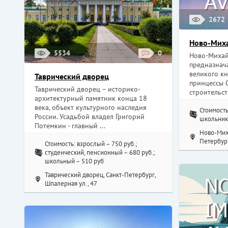
2672
Ново-Мих
5534
0
Ново-Михай
предназнач
великого кн
Таврический дворец
принцессы 
Таврический дворец – историко-
строительст
архитектурный памятник конца 18
века, объект культурного наследия
Стоимость
России. Усадьбой владел Григорий
школьники
Потемкин - главный ...
Ново-Мих
Петербург
Стоимость: взрослый – 750 руб.;
студенческий, пенсионный – 680 руб.;
школьный – 510 руб
Таврический дворец, Санкт-Петербург,
Шпалерная ул., 47