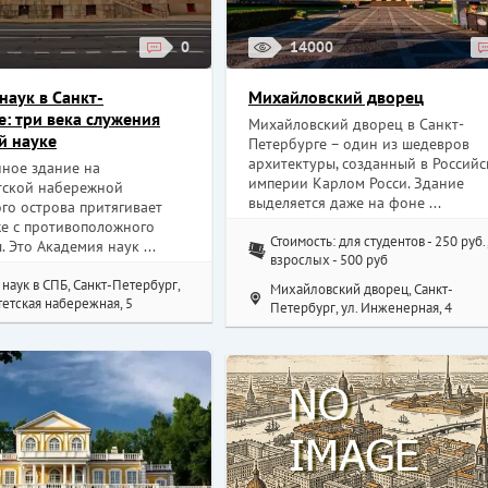
0
14000
наук в Санкт-
Михайловский дворец
е: три века служения
Михайловский дворец в Санкт-
й науке
Петербурге – один из шедевров
архитектуры, созданный в Россий
нное здание на
империи Карлом Росси. Здание
тской набережной
выделяется даже на фоне ...
го острова притягивает
же с противоположного
Стоимость: для студентов - 250 руб.
. Это Академия наук ...
взрослых - 500 руб
наук в СПБ, Санкт-Петербург,
Михайловский дворец, Санкт-
етская набережная, 5
Петербург, ул. Инженерная, 4