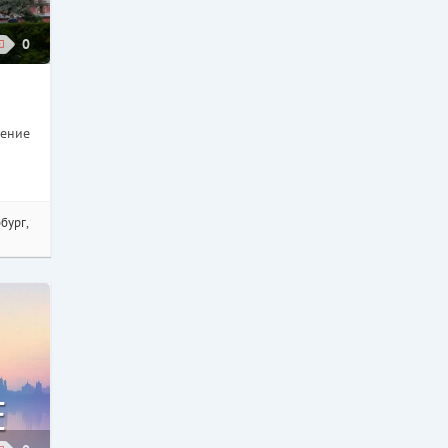
0
дение
бург,