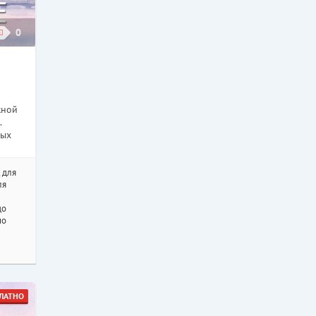
0
жной
.
вых
 для
ля
до
но
ЛАТНО