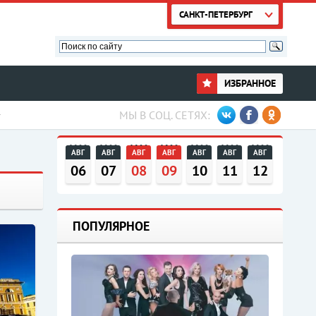
САНКТ-ПЕТЕРБУРГ
ИЗБРАННОЕ
МЫ В СОЦ. СЕТЯХ:
АВГ
АВГ
АВГ
АВГ
АВГ
АВГ
АВГ
06
07
08
09
10
11
12
ПОПУЛЯРНОЕ