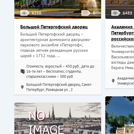
6230
0
6489
Большой Петергофский дворец
Академия 
Петербург
Большой Петергофский дворец –
российско
архитектурная доминанта дворцово-
паркового ансамбля «Петергоф»,
Величестве
главная летняя резиденция русских
Университе
царей с 1752 года. ...
Васильевско
взгляды да
Стоимость: взрослый – 450 руб.; дети до
берега Невы
16-ти лет – бесплатно; студенты,
старшеклассники – 300 руб
Академия 
Университ
Большой Петергофский дворец, Санкт-
Петербург, Разводная ул., 2