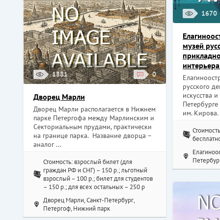
1670
Елагиноос
музей рус
прикладно
интерьера
1881
0
Елагиноост
русского д
искусства и
Дворец Марли
Петербурге
Дворец Марли располагается в Нижнем
им. Кирова. .
парке Петергофа между Марлинским и
Секториальным прудами, практически
Стоимость:
на границе парка. Название дворца –
бесплатн
аналог ...
Елагиноос
Петербург
Стоимость: взрослый билет (для
граждан РФ и СНГ) – 150 р.; льготный
взрослый – 100 р.; билет для студентов
– 150 р.; для всех остальных – 250 р
Дворец Марли, Санкт-Петербург,
Петергоф, Нижний парк