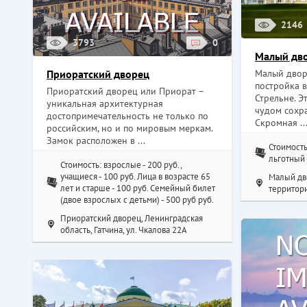
2146
3793
0
Малый дво
Приоратский дворец
Малый двор
постройка 
Приоратский дворец или Приорат –
Стрельне. Э
уникальная архитектурная
чудом сохр
достопримечательность не только по
Скромная ..
российским, но и по мировым меркам.
Замок расположен в ...
Стоимость
льготный 
Стоимость: взрослые - 200 руб.,
учащиеся - 100 руб. Лица в возрасте 65
Малый дво
лет и старше - 100 руб. Семейный билет
территори
(двое взрослых с детьми) - 500 руб руб.
Приоратский дворец, Ленинградская
область, Гатчина, ул. Чкалова 22А