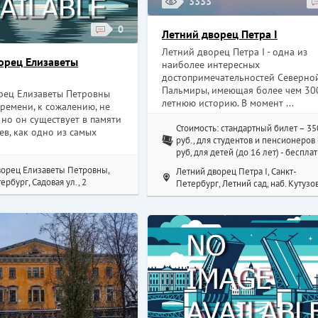
3333
0
Летний дворец Петра I
Летний дворец Петра I - одна из
орец Елизаветы
наиболее интересных
достопримечательностей Северно
Пальмиры, имеющая более чем 30
рец Елизаветы Петровны
летнюю историю. В момент ...
ремени, к сожалению, не
 но он существует в памяти
Стоимость: стандартный билет – 35
в, как одно из самых
руб., для студентов и пенсионеров
руб, для детей (до 16 лет) - беспла
ворец Елизаветы Петровны,
Летний дворец Петра I, Санкт-
ербург, Садовая ул., 2
Петербург, Летний сад, наб. Кутузов