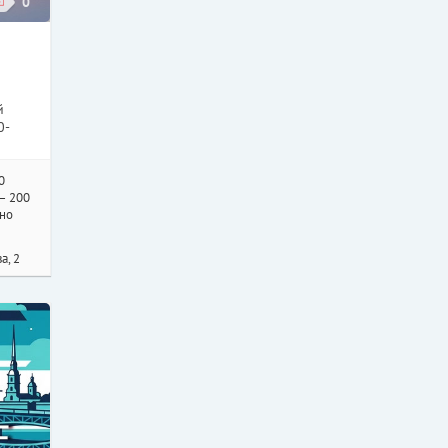
0
й
0-
0
 – 200
тно
а, 2