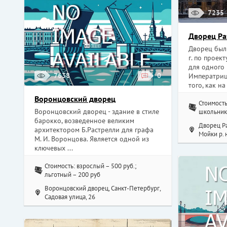
7235
Дворец Ра
Дворец был
г. по проек
для одного
7638
0
Императриц
того, как на 
Воронцовский дворец
Стоимость
Воронцовский дворец - здание в стиле
школьники
барокко, возведенное великим
Дворец Ра
архитектором Б.Растрелли для графа
Мойки р. н
М. И. Воронцова. Является одной из
ключевых ...
Стоимость: взрослый – 500 руб.;
льготный – 200 руб
Воронцовский дворец, Санкт-Петербург,
Садовая улица, 26