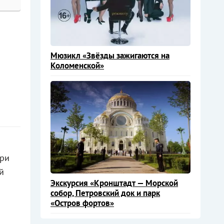
Мюзикл «Звёзды зажигаются на
Коломенской»
При
й
Экскурсия «Кронштадт — Морской
собор, Петровский док и парк
«Остров фортов»