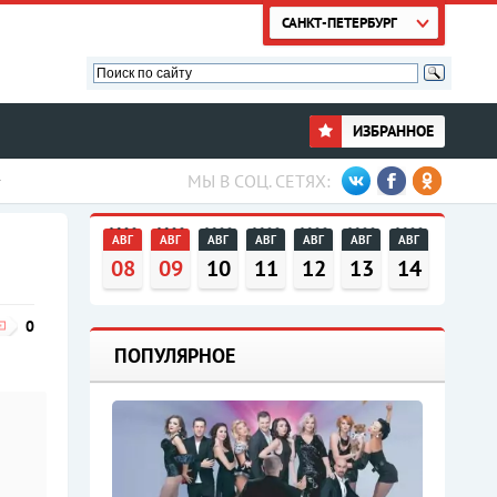
САНКТ-ПЕТЕРБУРГ
ИЗБРАННОЕ
МЫ В СОЦ. СЕТЯХ:
АВГ
АВГ
АВГ
АВГ
АВГ
АВГ
АВГ
08
09
10
11
12
13
14
0
ПОПУЛЯРНОЕ