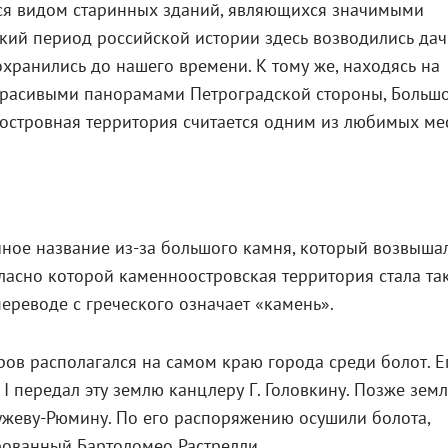
ься видом старинных зданий, являющихся значимыми
кий период российской истории здесь возводились да
хранились до нашего времени. К тому же, находясь на
красивыми панорамами Петроградской стороны, Больш
я островная территория считается одним из любимых ме
ичное название из-за большого камня, который возвыша
огласно которой каменноостровская территория стала та
 переводе с греческого означает «камень».
ров располагался на самом краю города среди болот. Е
р I передал эту землю канцлеру Г. Головкину. Позже зем
ужеву-Рюмину. По его распоряжению осушили болота,
рованный Бартоломео Растрелли.