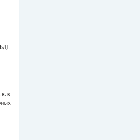
БДТ.
в. в
рных