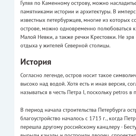
Гуляя по Каменному острову, можно насладит
памятниками истории и архитектуры. В имперс
известных петербуржцев, многие из которых со
острове, можно одновременно полюбоваться 
Малой Невки, а также речки Крестовки. Не зр
отдыха у жителей Северной столицы.
История
Согласно легенде, остров носит такое символ
высоко над водой. Хотя есть и иная версия, с
называться в честь Петра I, поскольку petros в
В период начала строительства Петербурга ост
благоустройство началось с 1713 г., когда Пет
перешла другому российскому канцлеру - Бест
вырыли каналы и построили дворец, спроекти