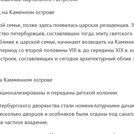
ой семье, позже здесь появилась царская резиденция. Э
тво петербуржцев, составлявших тогда элиту светского
оближе к царской семье, начинают возводить на Камен
ериод со второй половины VIII в. до середины XIX в. н
строек, составляющих и сегодня архитектурный облик 
национализированы и переданы детской колонии.
петербургского дворянства стали номенклатурными дача
несколько дворцов и особняков были отданы под санат
в частное владение.