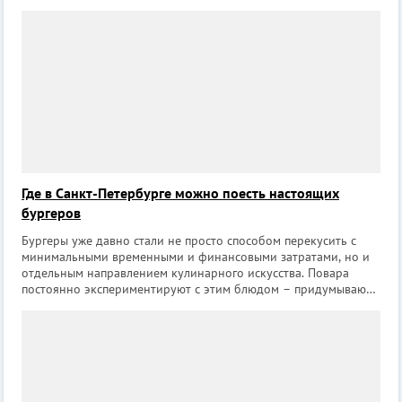
Где в Санкт-Петербурге можно поесть настоящих
бургеров
Бургеры уже давно стали не просто способом перекусить с
минимальными временными и финансовыми затратами, но и
отдельным направлением кулинарного искусства. Повара
постоянно экспериментируют с этим блюдом – придумывают
новые виды булочек, сочетают, казалось бы, несочетаемые
продукты, постоянно оттачи