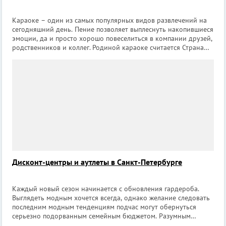
Караоке – один из самых популярных видов развлечений на
сегодняшний день. Пение позволяет выплеснуть накопившиеся
эмоции, да и просто хорошо повеселиться в компании друзей,
родственников и коллег. Родиной караоке считается Страна
Восходящего солнца, а создателем – барабанщик Дайсуке
Иноуэ. Однажд
Дисконт-центры и аутлеты в Санкт-Петербурге
Каждый новый сезон начинается с обновления гардероба.
Выглядеть модным хочется всегда, однако желание следовать
последним модным тенденциям подчас могут обернуться
серьезно подорванным семейным бюджетом. Разумным
выходом может стать посещение дисконт-центров и аутлетов,