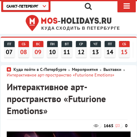
САНКТ-ПЕТЕРБУРГ
КУДА СХОДИТЬ В ПЕТЕРБУРГЕ
ПТ
СБ
ВС
ПН
ВТ
СР
ЧТ
ПТ
СБ
07
08
09
10
11
12
13
14
15
Куда пойти в С.-Петербурге
Мероприятия
Выставки
»
»
»
Интерактивное арт-пространство «Futurione Emotions»
Интерактивное арт-
пространство «Futurione
Emotions»
1665
0