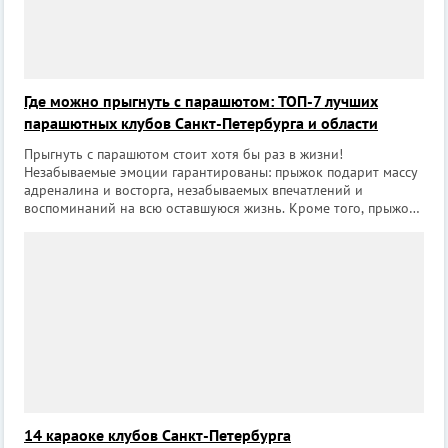
Где можно прыгнуть с парашютом: ТОП-7 лучших
парашютных клубов Санкт-Петербурга и области
Прыгнуть с парашютом стоит хотя бы раз в жизни!
Незабываемые эмоции гарантированы: прыжок подарит массу
адреналина и восторга, незабываемых впечатлений и
воспоминаний на всю оставшуюся жизнь. Кроме того, прыжок
с парашютом может стать отличным подарком на любой
праздник другу, коллеге или второй пол
14 караоке клубов Санкт-Петербурга