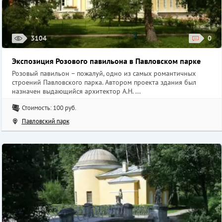
3104
0
Экспозиция Розового павильона в Павловском парке
Розовый павильон – пожалуй, одно из самых романтичных
строений Павловского парка. Автором проекта здания был
назначен выдающийся архитектор А.Н. ...
Стоимость: 100 руб.
Павловский парк