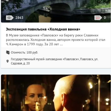
2863
0
Экспозиция павильона «Холодная ванна»
В Музее-заповеднике «Павловск» на берегу реки Славянки
расположилась Холодная ванна, автором проекта которой стал
Ч. Камерон в 1799 году. За 20 лет ...
Стоимость: 100 руб.
Государственный музей-заповедник «Павловск», Павловск, ул.
Садовая, д. 20