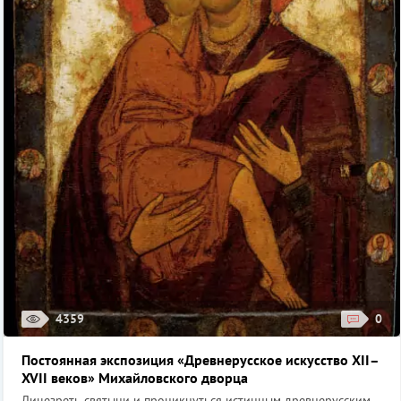
4359
0
Постоянная экспозиция «Древнерусское искусство XII–
XVII веков» Михайловского дворца
Лицезреть святыни и проникнуться истинным древнерусским