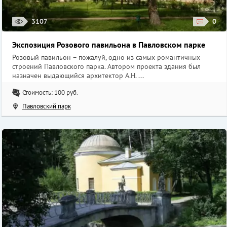
3107
0
Экспозиция Розового павильона в Павловском парке
Розовый павильон – пожалуй, одно из самых романтичных
строений Павловского парка. Автором проекта здания был
назначен выдающийся архитектор А.Н. ...
Стоимость: 100 руб.
Павловский парк