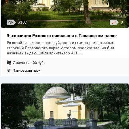
3107
0
Экспозиция Розового павильона в Павловском парке
Розовый павильон – пожалуй, одно из самых романтичных
строений Павловского парка. Автором проекта здания был
назначен выдающийся архитектор А.Н. ...
Стоимость: 100 руб.
Павловский парк