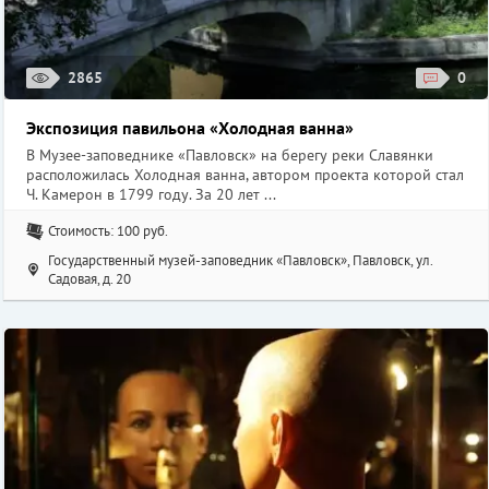
2865
0
Экспозиция павильона «Холодная ванна»
В Музее-заповеднике «Павловск» на берегу реки Славянки
расположилась Холодная ванна, автором проекта которой стал
Ч. Камерон в 1799 году. За 20 лет ...
Стоимость: 100 руб.
Государственный музей-заповедник «Павловск», Павловск, ул.
Садовая, д. 20