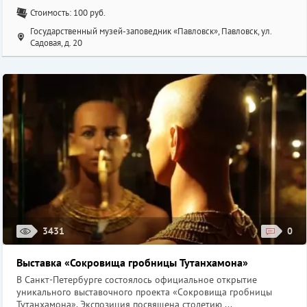
Стоимость: 100 руб.
Государственный музей-заповедник «Павловск», Павловск, ул.
Садовая, д. 20
3431
0
Выставка «Сокровища гробницы Тутанхамона»
В Санкт-Петербурге состоялось официальное открытие
уникального выставочного проекта «Сокровища гробницы
Тутанхамона». Экспозиция посвящена столетию ...