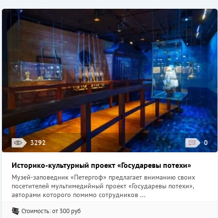
3292
0
Историко-культурный проект «Государевы потехи»
Музей-заповедник «Петергоф» предлагает вниманию своих
посетителей мультимедийный проект «Государевы потехи»,
авторами которого помимо сотрудников ...
Стоимость: от 300 руб