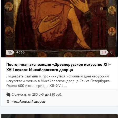
4365
0
Постоянная экспозиция «Древнерусское искусство XII–
XVII веков» Михайловского дворца
Лицезреть святыни и проникнуться истинным древнерусским
искусством можно в Михайловском дворце Санкт-Петербурга.
Около 600 икон периода XII–XVII ...
Стоимость: от 250 руб. до 550 руб.
Михайловский дворец