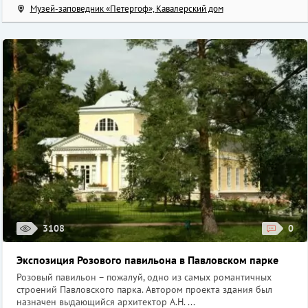
Музей-заповедник «Петергоф», Кавалерский дом
3108
0
Экспозиция Розового павильона в Павловском парке
Розовый павильон – пожалуй, одно из самых романтичных
строений Павловского парка. Автором проекта здания был
назначен выдающийся архитектор А.Н. ...