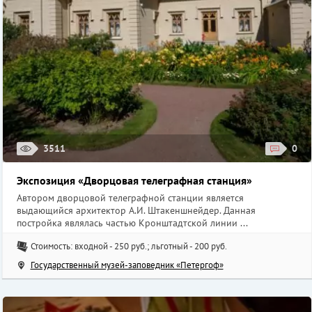
3511
0
Экспозиция «Дворцовая телеграфная станция»
Автором дворцовой телеграфной станции является
выдающийся архитектор А.И. Штакеншнейдер. Данная
постройка являлась частью Кронштадтской линии ...
Стоимость: входной - 250 руб.; льготный - 200 руб.
Государственный музей-заповедник «Петергоф»