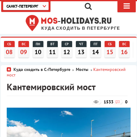
САНКТ-ПЕТЕРБУРГ
КУДА СХОДИТЬ В ПЕТЕРБУРГЕ
СБ
ВС
ПН
ВТ
СР
ЧТ
ПТ
СБ
ВС
08
09
10
11
12
13
14
15
16
Куда сходить в С.-Петербурге
Мосты
Кантемировский
»
»
мост
Кантемировский мост
1533
0