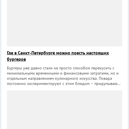
Где в Санкт-Петербурге можно поесть настоящих
бургеров
Бургеры уже давно стали не просто способом перекусить с
минимальными временными и финансовыми затратами, но и
отдельным направлением кулинарного искусства. Повара
постоянно экспериментируют с этим блюдом – придумывают
новые виды булочек, сочетают, казалось бы, несочетаемые
продукты, постоянно оттачи