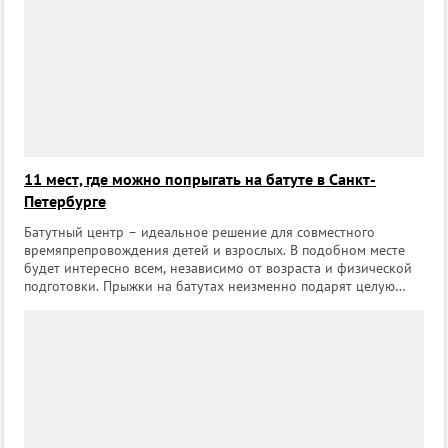
11 мест, где можно попрыгать на батуте в Санкт-
Петербурге
Батутный центр – идеальное решение для совместного
времяпрепровождения детей и взрослых. В подобном месте
будет интересно всем, независимо от возраста и физической
подготовки. Прыжки на батутах неизменно подарят целую
бурю положительных эмоций, а также дадут детям жизненно
необходимую для них физиче