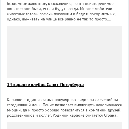
Бездомные животные, к сожалению, почти неискоренимое
понятие: они были, есть и будут всегда. Многие любители
животных готовы помочь попавшим в беду и покормить их,
однако, выживать на улице все равно не так-то просто.
Положение спасают приюты для бездомных животных,
которые готовы приютить оставшихс
14 караоке клубов Санкт-Петербурга
Караоке – один из самых популярных видов развлечений на
сегодняшний день. Пение позволяет выплеснуть накопившиеся
эмоции, да и просто хорошо повеселиться в компании друзей,
родственников и коллег. Родиной караоке считается Страна
Восходящего солнца, а создателем – барабанщик Дайсуке
Иноуэ. Однажд