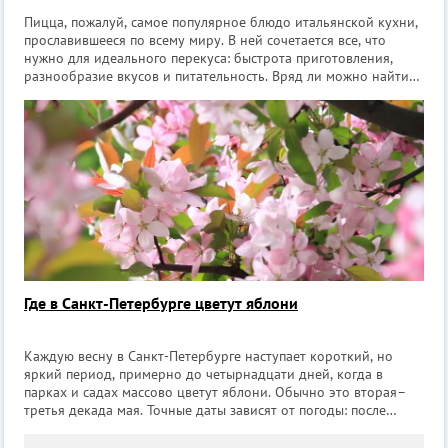
Пицца, пожалуй, самое популярное блюдо итальянской кухни,
прославившееся по всему миру. В ней сочетается все, что
нужно для идеального перекуса: быстрота приготовления,
разнообразие вкусов и питательность. Вряд ли можно найти
хоть одно заведение без пиццы в меню. А мы с вами
попробуем разобраться, г
Где в Санкт-Петербурге цветут яблони
Каждую весну в Санкт-Петербурге наступает короткий, но
яркий период, примерно до четырнадцати дней, когда в
парках и садах массово цветут яблони. Обычно это вторая–
третья декада мая. Точные даты зависят от погоды: после
тёплой весны бутоны раскрываются уже в первых числах мая,
после затяжных холодов