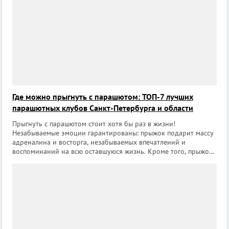
Где можно прыгнуть с парашютом: ТОП-7 лучших
парашютных клубов Санкт-Петербурга и области
Прыгнуть с парашютом стоит хотя бы раз в жизни!
Незабываемые эмоции гарантированы: прыжок подарит массу
адреналина и восторга, незабываемых впечатлений и
воспоминаний на всю оставшуюся жизнь. Кроме того, прыжок
с парашютом может стать отличным подарком на любой
праздник другу, коллеге или второй пол