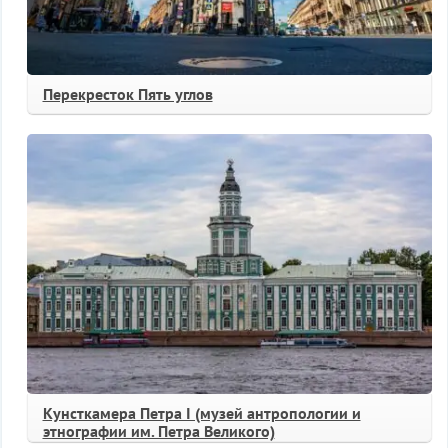
Перекресток Пять углов
Кунсткамера Петра I (музей антропологии и
этнографии им. Петра Великого)