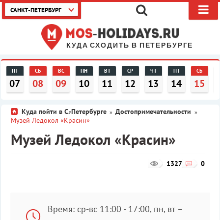
САНКТ-ПЕТЕРБУРГ
КУДА СХОДИТЬ В ПЕТЕРБУРГЕ
ПТ
СБ
ВС
ПН
ВТ
СР
ЧТ
ПТ
СБ
07
08
09
10
11
12
13
14
15
Куда пойти в С.-Петербурге
Достопримечательности
»
»
Музей Ледокол «Красин»
Музей Ледокол «Красин»
1327
0
Время: ср-вс 11:00 - 17:00, пн, вт –