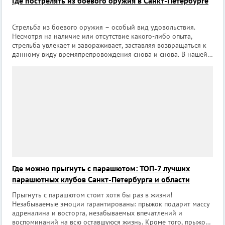
Где пострелять из боевого оружия в Санкт-Петербурге
Стрельба из боевого оружия – особый вид удовольствия.
Несмотря на наличие или отсутствие какого-либо опыта,
стрельба увлекает и завораживает, заставляя возвращаться к
данному виду времяпрепровождения снова и снова. В нашей
подборке собраны лучшие клубы Санкт-Петербурга, где
можно приобщиться к данно
Где можно прыгнуть с парашютом: ТОП-7 лучших
парашютных клубов Санкт-Петербурга и области
Прыгнуть с парашютом стоит хотя бы раз в жизни!
Незабываемые эмоции гарантированы: прыжок подарит массу
адреналина и восторга, незабываемых впечатлений и
воспоминаний на всю оставшуюся жизнь. Кроме того, прыжок