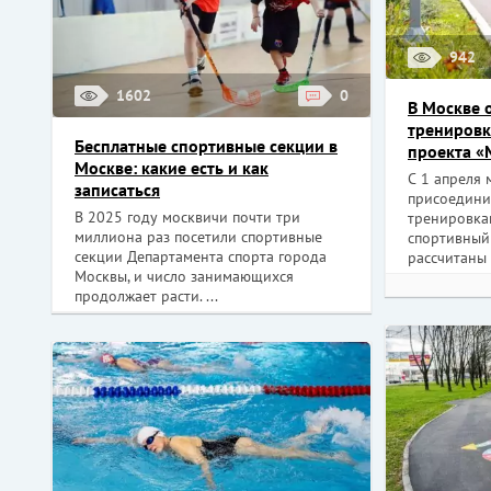
942
1602
0
В Москве 
тренировк
Бесплатные спортивные секции в
проекта «
Москве: какие есть и как
С 1 апреля 
записаться
присоедини
В 2025 году москвичи почти три
тренировка
миллиона раз посетили спортивные
спортивный 
секции Департамента спорта города
рассчитаны н
Москвы, и число занимающихся
продолжает расти. ...