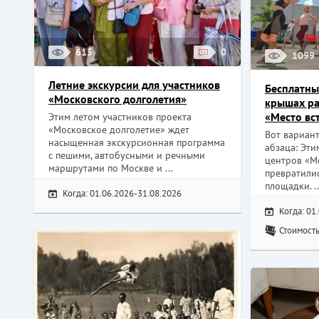
615
0
1099
Летние экскурсии для участников
Бесплатны
«Московского долголетия»
крышах р
«Место вс
Этим летом участников проекта
«Московское долголетие» ждет
Вот вариант
насыщенная экскурсионная программа
абзаца: Эт
с пешими, автобусными и речными
центров «М
маршрутами по Москве и ...
превратили
площадки. ..
Когда: 01.06.2026-31.08.2026
Когда: 01
Стоимость