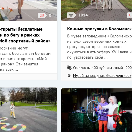
1014
0
Конные прогулки в Коломенс
открыты бесплатные
и по бегу в рамках
В музее-заповеднике «Коломенско
Мой спортивный район»
начался сезон весенних конных
прогулок, которые позволяют
москвичи могут
окунуться в атмосферу XVII века и
ться к бесплатным беговым
почувствовать себя ...
м в рамках проекта «Мой
район». Эти занятия
Стоимость: 400 руб., льготный - 200
а всех ...
Музей-заповедник «Коломенское»