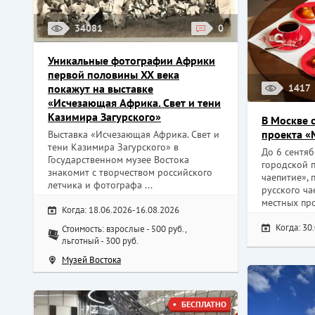
34081
0
Уникальные фотографии Африки
первой половины XX века
покажут на выставке
1417
«Исчезающая Африка. Свет и тени
Казимира Загурского»
В Москве 
проекта «
Выставка «Исчезающая Африка. Свет и
тени Казимира Загурского» в
До 6 сентя
Государственном музее Востока
городской 
знакомит с творчеством российского
чаепитие»,
летчика и фотографа ...
русского ч
местных про
Когда: 18.06.2026-16.08.2026
Когда: 30
Стоимость: взрослые - 500 руб.,
льготный - 300 руб.
Музей Востока
БЕСПЛАТНО