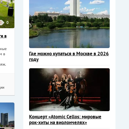
0
е в
тные
Где можно купаться в Москве в 2026
м в
году
яж.
ции
Концерт «Atomic Cellos: мировые
рок-хиты на виолончелях»