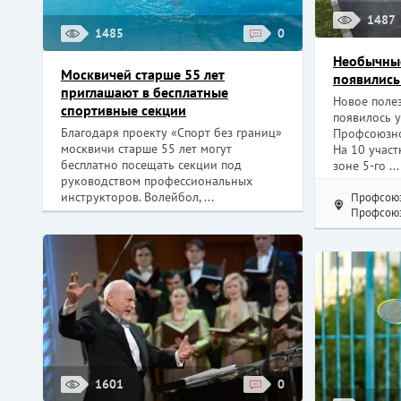
1487
1485
0
Необычны
Москвичей старше 55 лет
появились
приглашают в бесплатные
Новое поле
спортивные секции
появилось у
Благодаря проекту «Спорт без границ»
Профсоюзно
москвичи старше 55 лет могут
На 10 участ
бесплатно посещать секции под
зоне 5-го ...
руководством профессиональных
инструкторов. Волейбол, ...
Профсоюз
Профсоюз
1601
0