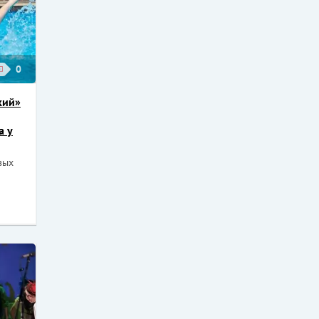
0
кий»
а у
вых