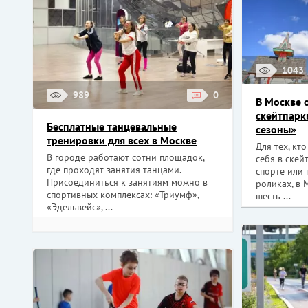
1043
989
0
В Москве 
скейтпарк
Бесплатные танцевальные
сезоны»
тренировки для всех в Москве
Для тех, кт
В городе работают сотни площадок,
себя в скей
где проходят занятия танцами.
спорте или 
Присоединиться к занятиям можно в
роликах, в 
спортивных комплексах: «Триумф»,
шесть ...
«Эдельвейс», ...