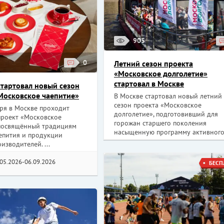
905
0
Летний сезон проекта
«Московское долголетие»
стартовал в Москве
стартовал новый сезон
Московское чаепитие»
В Москве стартовал новый летний
сезон проекта «Московское
бря в Москве проходит
долголетие», подготовивший для
проект «Московское
горожан старшего поколения
 посвящённый традициям
насыщенную программу активного 
аепития и продукции
изводителей. ...
.05.2026-06.09.2026
БЕСП