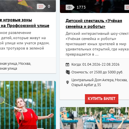
0
1773
е игровые зоны
Детский спектакль «Учёная
 на Профсоюзной улице
семейка и роботы»
зное развлечение
Детский интерактивный шоу-спект
 детей, которые живут на
«Учёная семейка и роботы»
й улице или учатся рядом.
приглашает юных зрителей в мир
ках тротуаров в зеленой
удивительных открытий, где наука
превращается в ...
ная улица, Москва,
Когда: 01.04.2026-22.08.2026
ная улица
Стоимость: от 2500 до 5000 руб.
Центральный Дом Актера, Москва,
Старый Арбат д.35
КУПИТЬ БИЛЕТ