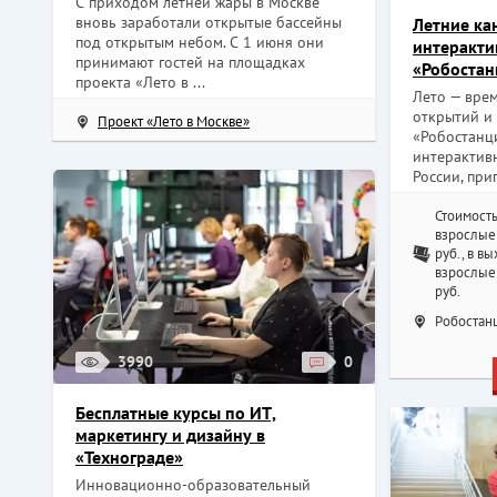
С приходом летней жары в Москве
вновь заработали открытые бассейны
Летние ка
под открытым небом. С 1 июня они
интеракти
принимают гостей на площадках
«Робостан
проекта «Лето в ...
Лето — врем
открытий и 
Проект «Лето в Москве»
«Робостанц
интерактив
России, приг
Стоимость
взрослые 
руб., в в
взрослые 
руб.
Робостанц
3990
0
Бесплатные курсы по ИТ,
маркетингу и дизайну в
«Технограде»
Инновационно-образовательный