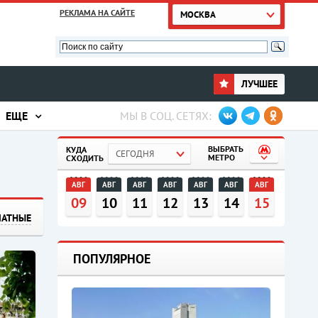
РЕКЛАМА НА САЙТЕ
МОСКВА
ЛУЧШЕЕ
ЕЩЕ
МЫ В СОЦ. СЕТЯХ:
ВЫБРАТЬ
КУДА
СЕГОДНЯ
МЕТРО
СХОДИТЬ
АВГ
АВГ
АВГ
АВГ
АВГ
АВГ
АВГ
09
10
11
12
13
14
15
ЛАТНЫЕ
ПОПУЛЯРНОЕ