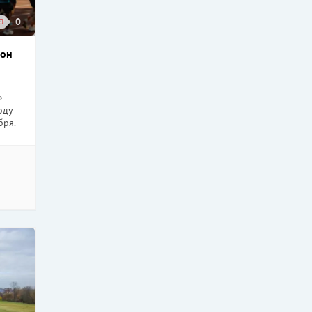
0
зон
»
оду
бря.