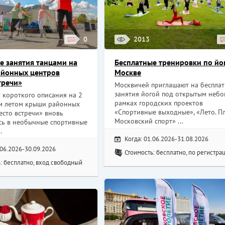
0
2013
е занятия танцами на
Бесплатные тренировки по йог
айонных центров
Москве
тречи»
Москвичей приглашают на беспла
занятия йогой под открытым небо
 короткого описания на 2
рамках городских проектов
им летом крыши районных
«Спортивные выходные», «Лето. Пл
есто встречи» вновь
Московский спорт» ...
сь в необычные спортивные
.
Когда: 01.06.2026-31.08.2026
.06.2026-30.09.2026
Стоимость: бесплатно, по регистра
: бесплатно, вход свободный