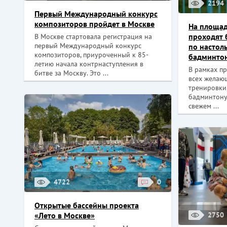
2194
Первый Международный конкурс
композиторов пройдет в Москве
На площад
проходят 
В Москве стартовала регистрация на
первый Международный конкурс
по настол
композиторов, приуроченный к 85-
бадминто
летию начала контрнаступления в
В рамках пр
битве за Москву. Это ...
всех желаю
тренировки
бадминтону
свежем ...
4722
0
Открытые бассейны проекта
«Лето в Москве»
2750