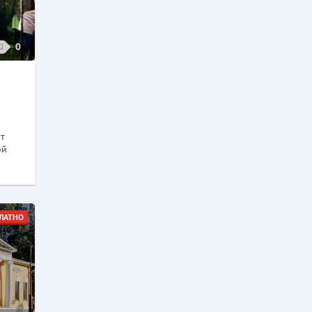
0
от
ой
ЛАТНО