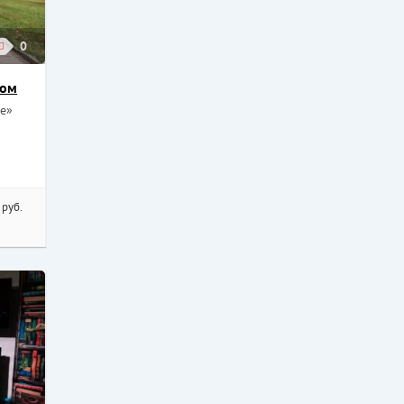
0
ком
е»
 руб.