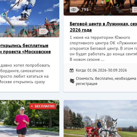
795
Беговой центр в Лужниках, се
2026 года
0
1 июня на территории Южного
спортивного центра ОК «Лужники
открылись бесплатные
откроется Беговой центр. В этом г
и проекта «Московские
он будет работать до конца сентя
В новом сезоне ...
о давно хотел попробовать
Когда: 01.06.2026-30.09.2026
тбординге, самокатном
просто любит кататься на
Стоимость: бесплатно, необходима
Москве открылись сразу
регистрация
БЕСПЛАТНО