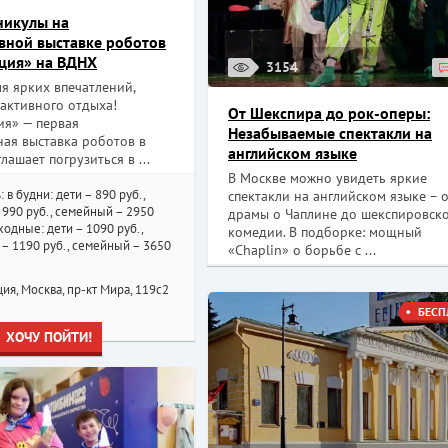
никулы на
вной выставке роботов
ция» на ВДНХ
3154
я ярких впечатлений,
активного отдыха!
От Шекспира до рок-оперы:
ия» — первая
Незабываемые спектакли на
ная выставка роботов в
английском языке
лашает погрузиться в ...
В Москве можно увидеть яркие
: в будни: дети – 890 руб.,
спектакли на английском языке – 
990 руб., семейный – 2950
драмы о Чаплине до шекспировск
ыходные: дети – 1090 руб.,
комедии. В подборке: мощный
– 1190 руб., семейный – 3650
«Chaplin» о борьбе с ...
ия, Москва, пр-кт Мира, 119с2
БЕСП
ХОЧУ ПОЙТИ!