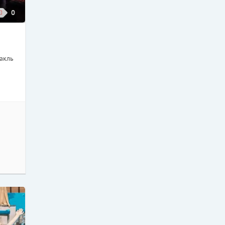
0
акль