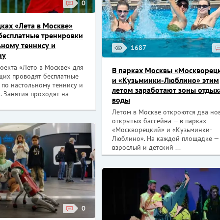
0
ках «Лета в Москве»
бесплатные тренировки
ьному теннису и
1687
ну
оекта «Лето в Москве» для
В парках Москвы «Москворец
щих проводят бесплатные
и «Кузьминки-Люблино» этим
 по настольному теннису и
летом заработают зоны отдых
. Занятия проходят на
воды
Летом в Москве откроются два но
открытых бассейна — в парках
«Москворецкий» и «Кузьминки-
Люблино». На каждой площадке —
взрослый и детский ...
0