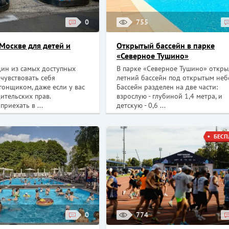
0
755
 Москве для детей и
Открытый бассейн в парке
«Северное Тушино»
дин из самых доступных
В парке «Северное Тушино» откры
чувствовать себя
летний бассейн под открытым неб
гонщиком, даже если у вас
Бассейн разделен на две части:
ительских прав.
взрослую - глубиной 1,4 метра, и
приехать в ...
детскую - 0,6 ...
БЕСП
0
774