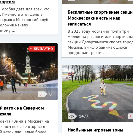
портом
- особая дата для всех, кто
Бесплатные спортивные секци
 Именно в этот день в
Москве: какие есть и как
открылся Московский клуб
записаться
положив начало
ному ...
В 2025 году москвичи почти три
миллиона раз посетили спортивны
секции Департамента спорта горо
Москвы, и число занимающихся
БЕСПЛАТНО
продолжает расти. ...
0
й каток на Северном
кзале
1477
оекта «Зима в Москве» на
ечном вокзале открылся
Необычные игровые зоны
й каток площадью более