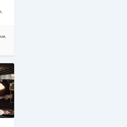
а,
ная,
0