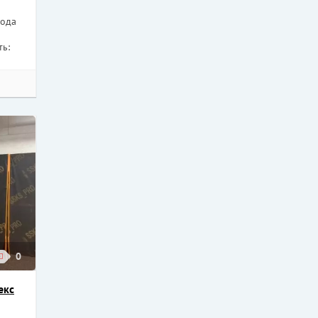
хода
ть:
0
екс