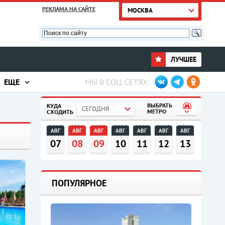
РЕКЛАМА НА САЙТЕ
МОСКВА
ЛУЧШЕЕ
ЕЩЕ
МЫ В СОЦ. СЕТЯХ:
ВЫБРАТЬ
КУДА
СЕГОДНЯ
МЕТРО
СХОДИТЬ
АВГ
АВГ
АВГ
АВГ
АВГ
АВГ
АВГ
07
08
09
10
11
12
13
ПОПУЛЯРНОЕ