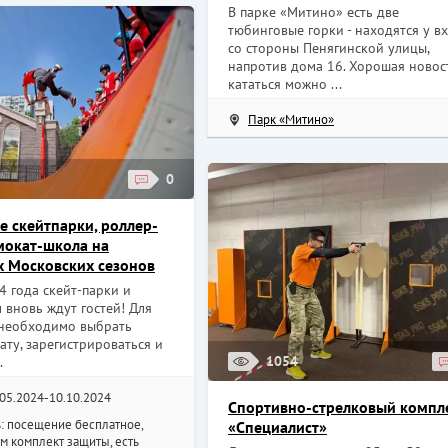
В парке «Митино» есть две
тюбинговые горки - находятся у в
со стороны Пенягинской улицы,
напротив дома 16. Хорошая новос
кататься можно ...
Парк «Митино»
0
е скейтпарки, роллер-
мокат-школа на
 Московских сезонов
4 года скейт-парки и
вновь ждут гостей! Для
необходимо выбрать
ату, зарегистрироваться и
1054
.
.05.2024-10.10.2024
Спортивно-стрелковый компл
ь: посещение бесплатное,
«Специалист»
м комплект защиты, есть