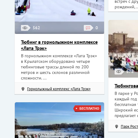
встреч с др
рождений, ..
562
0
Тюбинг в горнолыжном комплексе
«Лата Трэк»
В горнолыжном комплексе «Лата Трэк»
в Крылатском оборудовано четыре
тюбинговые трассы длиной по 200
678
метров и шесть склонов различной
сложности. ...
Тюбингова
Горнолыжный комплекс «Лата Трэк»
В парке у Р
каждый год
бесплатная 
БЕСПЛАТНО
Широкий ес
предлагает 
Парк Рос