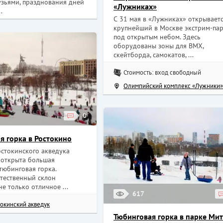
узьями, празднования дней
«Лужниках»
.
С 31 мая в «Лужниках» открывает
крупнейший в Москве экстрим-па
под открытым небом. Здесь
оборудованы зоны для BMX,
скейтборда, самокатов, ...
Стоимость: вход свободный
Олимпийский комплекс «Лужники»
0
я горка в Ростокино
остокинского акведука
 открыта большая
тюбинговая горка.
тественный склон
не только отличное ...
617
токинский акведук
Тюбинговая горка в парке Ми