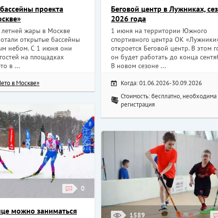
бассейны проекта
Беговой центр в Лужниках, се
оскве»
2026 года
 летней жары в Москве
1 июня на территории Южного
ботали открытые бассейны
спортивного центра ОК «Лужники
ым небом. С 1 июня они
откроется Беговой центр. В этом г
гостей на площадках
он будет работать до конца сентя
о в ...
В новом сезоне ...
Лето в Москве»
Когда: 01.06.2026-30.09.2026
Стоимость: бесплатно, необходима
регистрация
0
лице можно заниматься
1589