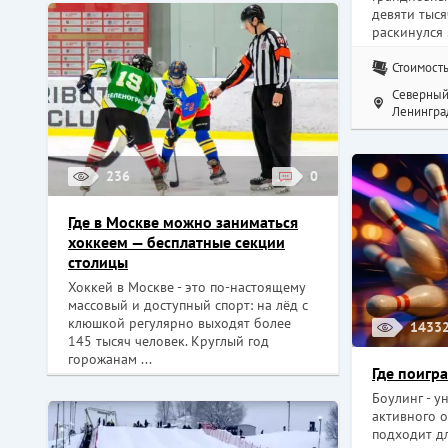
девяти тыся
раскинулся .
Стоимость
Северный 
Ленинград
236
0
Где в Москве можно заниматься
хоккеем — бесплатные секции
столицы
Хоккей в Москве - это по-настоящему
массовый и доступный спорт: на лёд с
клюшкой регулярно выходят более
1433
145 тысяч человек. Круглый год
горожанам ...
Где поигра
Боулинг - у
активного 
подходит д