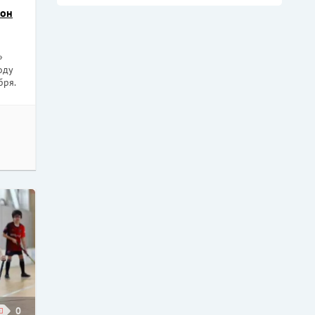
зон
»
оду
бря.
0