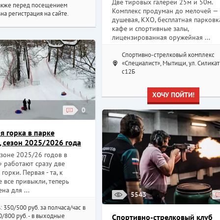
Две тировых галереи 25м и 50м.
Также перед посещением
Комплекс продуман до мелочей —
на регистрация на сайте.
душевая, КХО, бесплатная парковк
кафе и спортивные залы,
лицензированная оружейная ...
Спортивно-стрелковый комплекс
«Специалист», Мытищи, ул. Силикат
c12Б
ХОЧУ ПОЙТИ!
0
я горка в парке
 сезон 2025/2026 года
зоне 2025/26 годов в
 работают сразу две
горки. Первая - та, к
 все привыкли, теперь
на для ...
5543
: 350/500 руб. за полчаса/час в
0/800 руб. - в выходные
Спортивно-стрелковый клуб