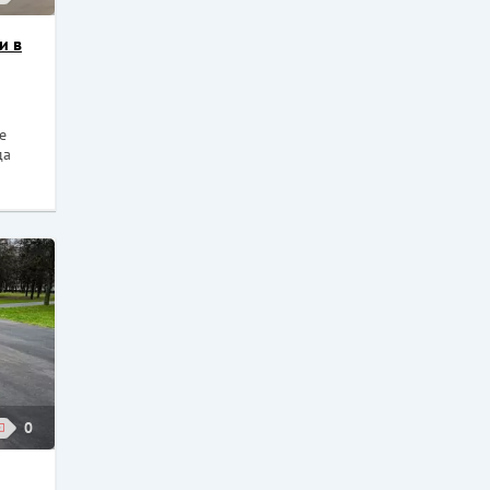
и в
е
да
0