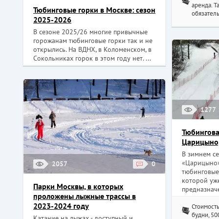
аренда. 
Тюбинговые горки в Москве: сезон
обязатель
2025-2026
В сезоне 2025/26 многие привычные
горожанам тюбинговые горки так и не
открылись. На ВДНХ, в Коломенском, в
Сокольниках горок в этом году нет. ...
1277
Тюбингова
Царицыно,
В зимнем се
«Царицыно»
2057
0
тюбинговые 
которой уже
Парки Москвы, в которых
предназначе
проложены лыжные трассы в
2023-2024 году
Стоимость
будни, 50
Катание на лыжах - доступный и