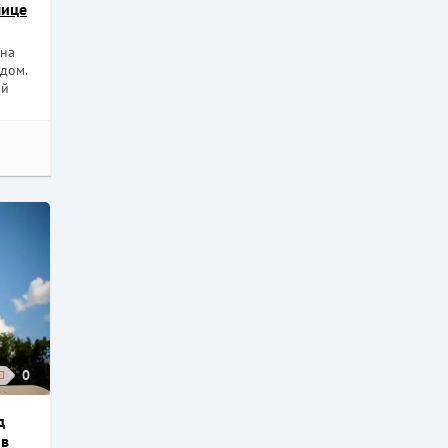
лице
 на
дом.
ой
0
д
 в