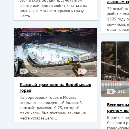
себя в скейтбординге, самокатном
лыжным с
спорте или просто любит кататься на
29 декабря 
роликах, в Москве открылись сразу
любит лыжи.
шесть ...
1895 году 
лыжников, 
организован
211
0
Лыжный трамплин на Воробьевых
горах
261
На Воробьевых горах в Москве
открылся возрожденный большой
Бесплатны
лыжный трамплин К-75, который
речном во
фактически был построен заново на
В рамках пр
месте устаревшего. ...
Северном р
грандиозны