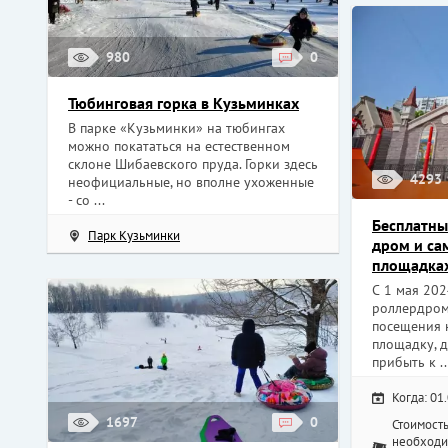
980
0
Тюбинговая горка в Кузьминках
В парке «Кузьминки» на тюбингах
можно покататься на естественном
склоне Шибаевского пруда. Горки здесь
4293
неофициальные, но вполне ухоженные
- со ...
Бесплатны
Парк Кузьминки
дром и са
площадках
С 1 мая 202
роллердром 
посещения 
площадку, д
прибыть к ..
Когда: 01
1697
0
Стоимост
необходи