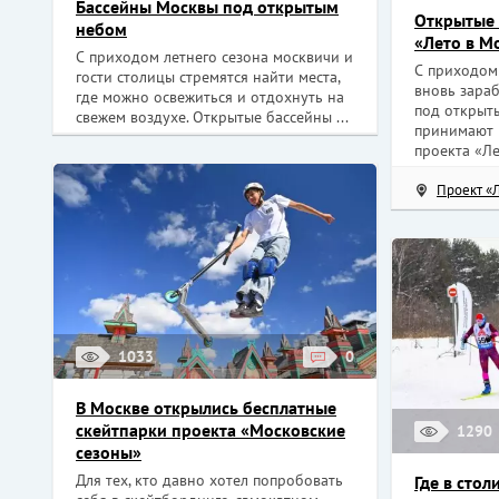
Бассейны Москвы под открытым
Открытые 
небом
«Лето в М
С приходом летнего сезона москвичи и
С приходом
гости столицы стремятся найти места,
вновь зара
где можно освежиться и отдохнуть на
под открыт
свежем воздухе. Открытые бассейны ...
принимают 
проекта «Лет
Проект «
1033
0
В Москве открылись бесплатные
скейтпарки проекта «Московские
1290
сезоны»
Для тех, кто давно хотел попробовать
Где в сто