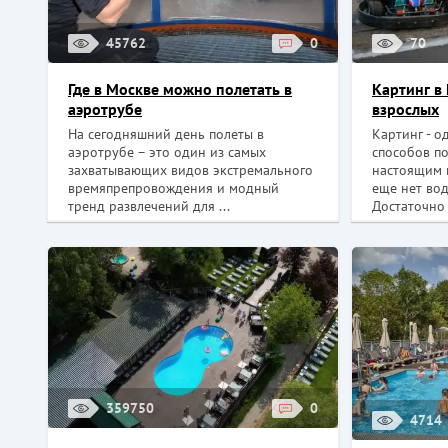
45762
0
70
Где в Москве можно полетать в
Картинг в
аэротрубе
взрослых
На сегодняшний день полеты в
Картинг - о
аэротрубе – это один из самых
способов по
захватывающих видов экстремального
настоящим 
времяпрепровождения и модный
еще нет вод
тренд развлечений для ...
Достаточно 
359750
0
4714