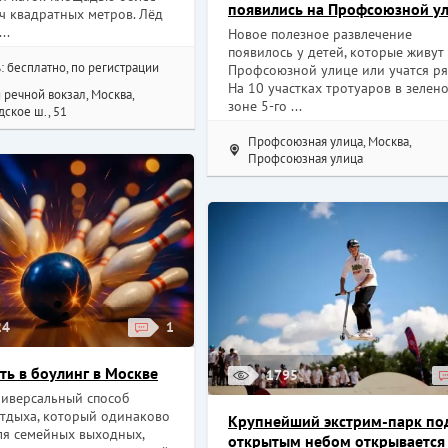
появились на Профсоюзной у
ч квадратных метров. Лёд
..
Новое полезное развлечение
появилось у детей, которые живут
: бесплатно, по регистрации
Профсоюзной улице или учатся ря
На 10 участках тротуаров в зелен
речной вокзал, Москва,
зоне 5-го ...
ское ш., 51
Профсоюзная улица, Москва,
Профсоюзная улица
24
1
ть в боулинг в Москве
1795
ниверсальный способ
отдыха, который одинаково
Крупнейший экстрим-парк по
ля семейных выходных,
открытым небом открывается