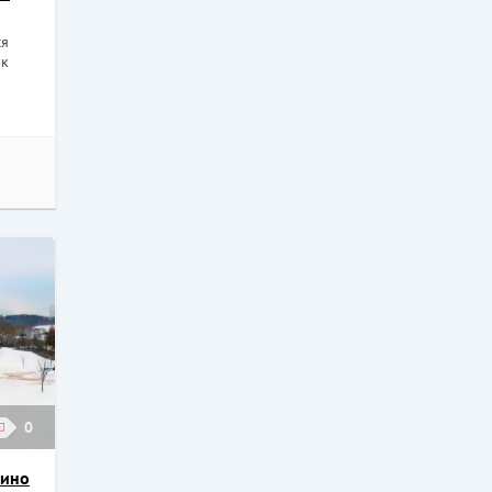
ся
рк
0
тино