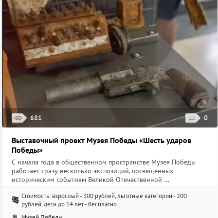
681
0
Выставочный проект Музея Победы «Шесть ударов
Победы»
С начала года в общественном пространстве Музея Победы
работает сразу несколько экспозиций, посвященных
историческим событиям Великой Отечественной ...
Стоимость: взрослый - 300 рублей, льготные категории - 200
рублей, дети до 14 лет - бесплатно
Музей Победы