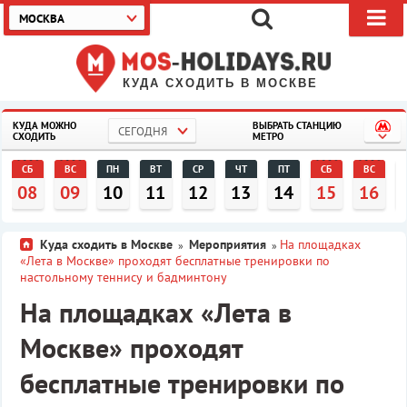
МОСКВА
КУДА СХОДИТЬ В МОСКВЕ
КУДА МОЖНО
ВЫБРАТЬ СТАНЦИЮ
СЕГОДНЯ
СХОДИТЬ
МЕТРО
СБ
ВС
ПН
ВТ
СР
ЧТ
ПТ
СБ
ВС
08
09
10
11
12
13
14
15
16
Куда сходить в Москве
Мероприятия
На площадках
»
»
«Лета в Москве» проходят бесплатные тренировки по
настольному теннису и бадминтону
На площадках «Лета в
Москве» проходят
бесплатные тренировки по