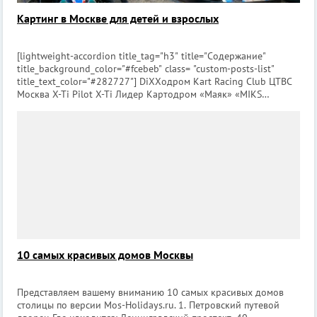
Картинг в Москве для детей и взрослых
[lightweight-accordion title_tag="h3" title="Содержание"
title_background_color="#fcebeb" class= "custom-posts-list"
title_text_color="#282727"] DiXXодром Kart Racing Club ЦТВС
Москва X-Ti Pilot X-Ti Лидер Картодром «Маяк» «MIKS
Karting» Vegas Karting Timati Karting M
10 самых красивых домов Москвы
Представляем вашему вниманию 10 самых красивых домов
столицы по версии Mos-Holidays.ru. 1. Петровский путевой