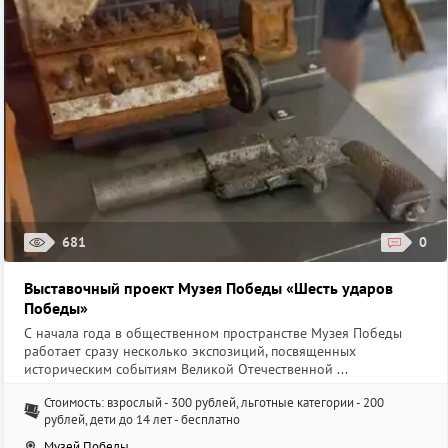
681
0
Выставочный проект Музея Победы «Шесть ударов
Победы»
С начала года в общественном пространстве Музея Победы
работает сразу несколько экспозиций, посвященных
историческим событиям Великой Отечественной ...
Стоимость: взрослый - 300 рублей, льготные категории - 200
рублей, дети до 14 лет - бесплатно
Музей Победы