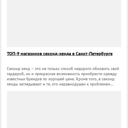
ТОП-9 магазинов секонд-хенда в Санкт-Петербурге
Секонд-хенд – это не только способ недорого обновить свой
гардероб, но и прекрасная возможность приобрести одежду
известных брендов по хорошей цене. Кроме того, в секонд-
хенды заглядывают и те, кто неравнодушен к проблемам
экологии и разумного потребления. Мы собрали для вас ТОП
из 9 магазинов секон