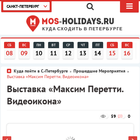
САНКТ-ПЕТЕРБУРГ
КУДА СХОДИТЬ В ПЕТЕРБУРГЕ
СБ
ВС
ПН
ВТ
СР
ЧТ
ПТ
СБ
ВС
08
09
10
11
12
13
14
15
16
Куда пойти в С.-Петербурге
Прошедшие Мероприятия
»
»
Выставка «Максим Перетти. Видеоикона»
Выставка «Максим Перетти.
Видеоикона»
59
0