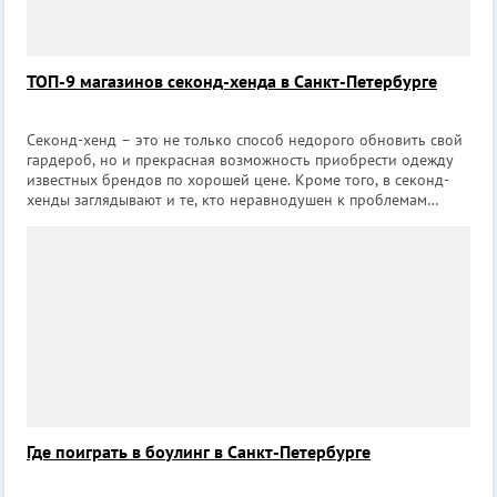
ТОП-9 магазинов секонд-хенда в Санкт-Петербурге
Секонд-хенд – это не только способ недорого обновить свой
гардероб, но и прекрасная возможность приобрести одежду
известных брендов по хорошей цене. Кроме того, в секонд-
хенды заглядывают и те, кто неравнодушен к проблемам
экологии и разумного потребления. Мы собрали для вас ТОП
из 9 магазинов секон
Где поиграть в боулинг в Санкт-Петербурге