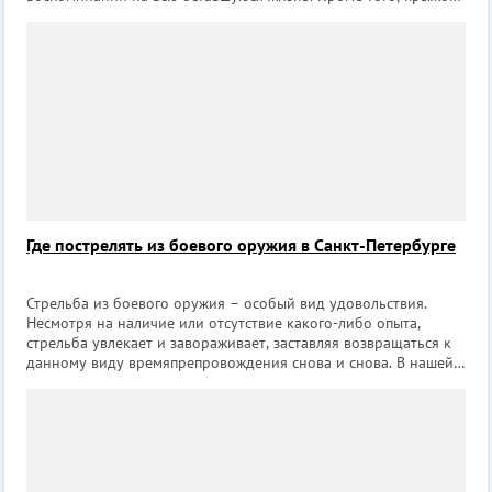
с парашютом может стать отличным подарком на любой
праздник другу, коллеге или второй пол
Где пострелять из боевого оружия в Санкт-Петербурге
Стрельба из боевого оружия – особый вид удовольствия.
Несмотря на наличие или отсутствие какого-либо опыта,
стрельба увлекает и завораживает, заставляя возвращаться к
данному виду времяпрепровождения снова и снова. В нашей
подборке собраны лучшие клубы Санкт-Петербурга, где
можно приобщиться к данно