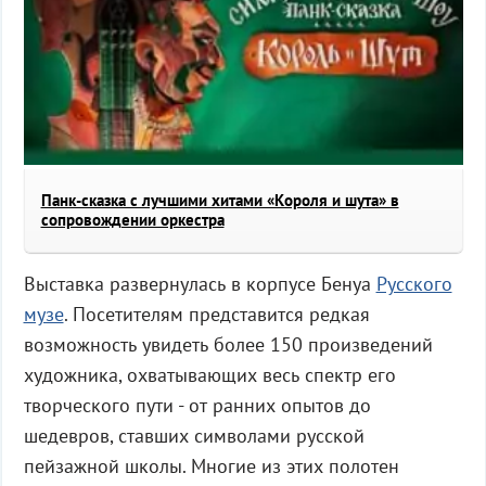
Панк-сказка с лучшими хитами «Короля и шута» в
сопровождении оркестра
Выставка развернулась в корпусе Бенуа
Русского
музе
. Посетителям представится редкая
возможность увидеть более 150 произведений
художника, охватывающих весь спектр его
творческого пути - от ранних опытов до
шедевров, ставших символами русской
пейзажной школы. Многие из этих полотен