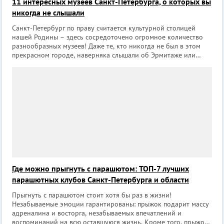
11 интересных музеев Санкт-Петербурга, о которых вы
никогда не слышали
Санкт-Петербург по праву считается культурной столицей
нашей Родины – здесь сосредоточено огромное количество
разнообразных музеев! Даже те, кто никогда не был в этом
прекрасном городе, наверняка слышали об Эрмитаже или
Русском музее. Кроме широко известных музеев в Петербурге
есть и те, о которых з
Где можно прыгнуть с парашютом: ТОП-7 лучших
парашютных клубов Санкт-Петербурга и области
Прыгнуть с парашютом стоит хотя бы раз в жизни!
Незабываемые эмоции гарантированы: прыжок подарит массу
адреналина и восторга, незабываемых впечатлений и
воспоминаний на всю оставшуюся жизнь. Кроме того, прыжок