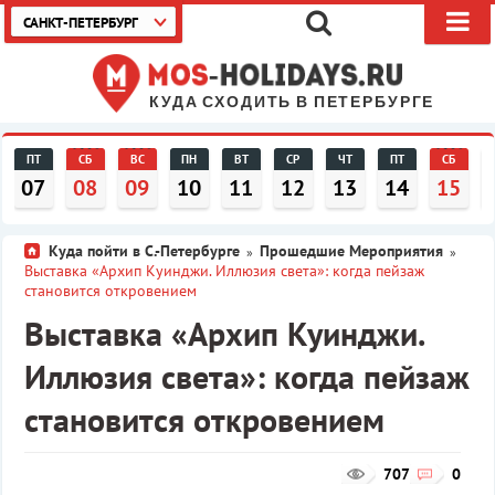
САНКТ-ПЕТЕРБУРГ
КУДА СХОДИТЬ В ПЕТЕРБУРГЕ
ПТ
СБ
ВС
ПН
ВТ
СР
ЧТ
ПТ
СБ
07
08
09
10
11
12
13
14
15
Куда пойти в С.-Петербурге
Прошедшие Мероприятия
»
»
Выставка «Архип Куинджи. Иллюзия света»: когда пейзаж
становится откровением
Выставка «Архип Куинджи.
Иллюзия света»: когда пейзаж
становится откровением
707
0