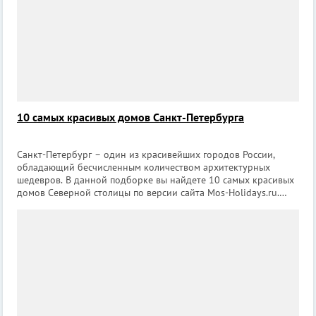
10 самых красивых домов Санкт-Петербурга
Санкт-Петербург – один из красивейших городов России,
обладающий бесчисленным количеством архитектурных
шедевров. В данной подборке вы найдете 10 самых красивых
домов Северной столицы по версии сайта Mos-Holidays.ru.
Доходный дом купца Ш.З. Иоффа Где находится: Загородный
пр., 11; Рубинштейна ул