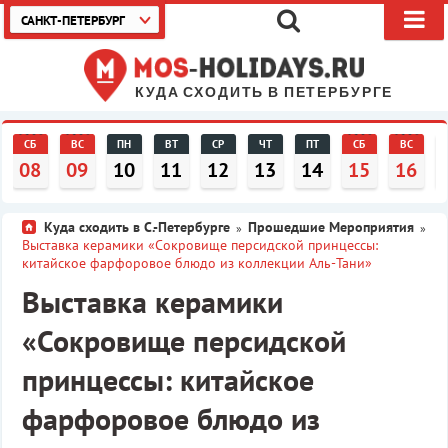
САНКТ-ПЕТЕРБУРГ
КУДА СХОДИТЬ В ПЕТЕРБУРГЕ
СБ
ВС
ПН
ВТ
СР
ЧТ
ПТ
СБ
ВС
08
09
10
11
12
13
14
15
16
Куда сходить в С.-Петербурге
Прошедшие Мероприятия
»
»
Выставка керамики «Сокровище персидской принцессы:
китайское фарфоровое блюдо из коллекции Аль-Тани»
Выставка керамики
«Сокровище персидской
принцессы: китайское
фарфоровое блюдо из