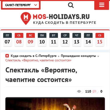
САНКТ-ПЕТЕРБУРГ
КУДА СХОДИТЬ В ПЕТЕРБУРГЕ
ПТ
СБ
ВС
ПН
ВТ
СР
ЧТ
ПТ
СБ
07
08
09
10
11
12
13
14
15
Куда сходить в С.-Петербурге
Прошедшие концерты
»
»
Спектакль «Вероятно, чаепитие состоится»
Спектакль «Вероятно,
чаепитие состоится»
110
0