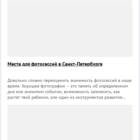
находить новых друзей. Кроме тог
Места для фотосессий в Санкт-Петербурге
Довольно сложно переоценить значимость фотосессий в наше
время. Хорошие фотографии – это память об определенном
дне или значимом событии, возможность запомнить, как
растет твой ребенок, или один из инструментов развития
собственного блога. Санкт-Петербург – неистощимый
источник отличных локаций, каж