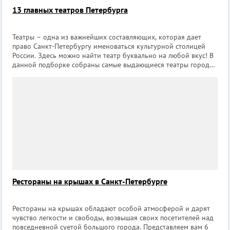
13 главных театров Петербурга
Театры – одна из важнейших составляющих, которая дает
право Санкт-Петербургу именоваться культурной столицей
России. Здесь можно найти театр буквально на любой вкус! В
данной подборке собраны самые выдающиеся театры города,
в которых однозначно стоит побывать! 1. Александринский
театр [bxcontent
Рестораны на крышах в Санкт-Петербурге
Рестораны на крышах обладают особой атмосферой и дарят
чувство легкости и свободы, возвышая своих посетителей над
повседневной суетой большого города. Представляем вам 6