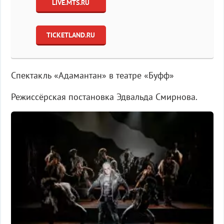
LIVE.MTS.RU
TICKETLAND.RU
Спектакль «Адамантан» в театре «Буфф»
Режиссёрская постановка Эдвальда Смирнова.