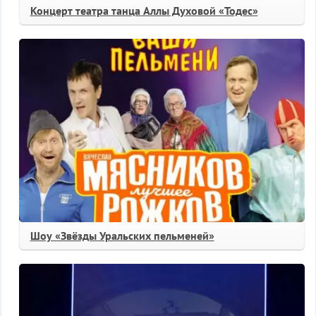
Концерт театра танца Аллы Духовой «Тодес»
Шоу «Звёзды Уральских пельменей»