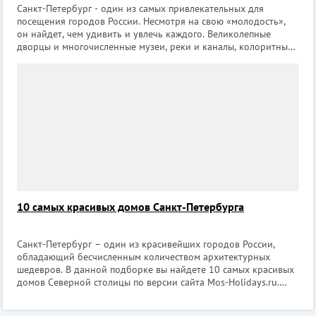
Санкт-Петербург - один из самых привлекательных для
посещения городов России. Несмотря на свою «молодость»,
он найдет, чем удивить и увлечь каждого. Великолепные
дворцы и многочисленные музеи, реки и каналы, колоритные
дворы-колодцы – все это наполнено историческими тайнами,
которые так хочется разг
10 самых красивых домов Санкт-Петербурга
Санкт-Петербург – один из красивейших городов России,
обладающий бесчисленным количеством архитектурных
шедевров. В данной подборке вы найдете 10 самых красивых
домов Северной столицы по версии сайта Mos-Holidays.ru.
Доходный дом купца Ш.З. Иоффа Где находится: Загородный
пр., 11; Рубинштейна ул