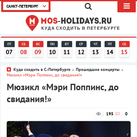
САНКТ-ПЕТЕРБУРГ
КУДА СХОДИТЬ В ПЕТЕРБУРГЕ
ПТ
СБ
ВС
ПН
ВТ
СР
ЧТ
ПТ
СБ
07
08
09
10
11
12
13
14
15
Куда сходить в С.-Петербурге
Прошедшие концерты
»
»
Мюзикл «Мэри Поппинс, до свидания!»
Мюзикл «Мэри Поппинс, до
свидания!»
195
0