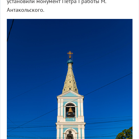
установили монумент Петра I работы М.
Антакольского.