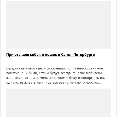
праздник другу, коллеге или второй пол
Приюты для собак и кошек в Санкт-Петербурге
Бездомные животные, к сожалению, почти неискоренимое
понятие: они были, есть и будут всегда. Многие любители
животных готовы помочь попавшим в беду и покормить их,
однако, выживать на улице все равно не так-то просто.
Положение спасают приюты для бездомных животных,
которые готовы приютить оставшихс