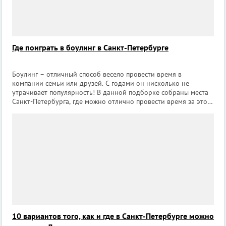
Где поиграть в боулинг в Санкт-Петербурге
Боулинг – отличный способ весело провести время в
компании семьи или друзей. С годами он нисколько не
утрачивает популярность! В данной подборке собраны места
Санкт-Петербурга, где можно отлично провести время за этой
простой, но увлекательной игрой. 1. Боулинг-клуб «Альмак»
Покатать шары в клуб
10 вариантов того, как и где в Санкт-Петербурге можно