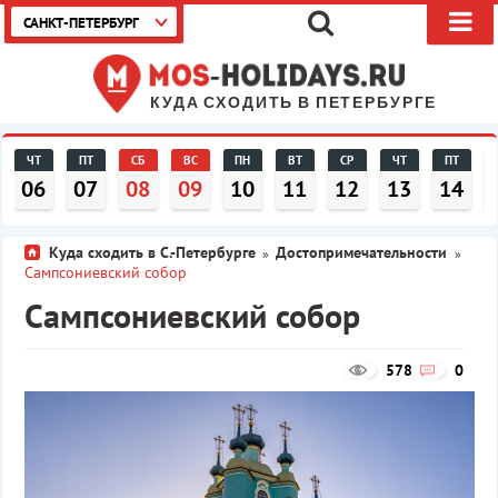
САНКТ-ПЕТЕРБУРГ
КУДА СХОДИТЬ В ПЕТЕРБУРГЕ
ЧТ
ПТ
СБ
ВС
ПН
ВТ
СР
ЧТ
ПТ
06
07
08
09
10
11
12
13
14
Куда сходить в С.-Петербурге
Достопримечательности
»
»
Сампсониевский собор
Сампсониевский собор
578
0