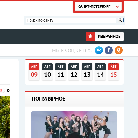
САНКТ-ПЕТЕРБУРГ
ИЗБРАННОЕ
МЫ В СОЦ. СЕТЯХ:
АВГ
АВГ
АВГ
АВГ
АВГ
АВГ
АВГ
09
10
11
12
13
14
15
0
ПОПУЛЯРНОЕ