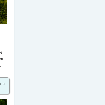
ое
 он
,
м и