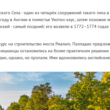
ого Села - один из четырёх сооружений такого типа в
году в Англии в поместье Уилтон-хаус, затем похожие 
ийский - самый поздний: его возвели в 1772–1774 годах
рс на строительство моста Риальто. Палладио предло
енецианцы остановились на более практичном решении
дио, однако, не пропали. Ими вдохновились английские