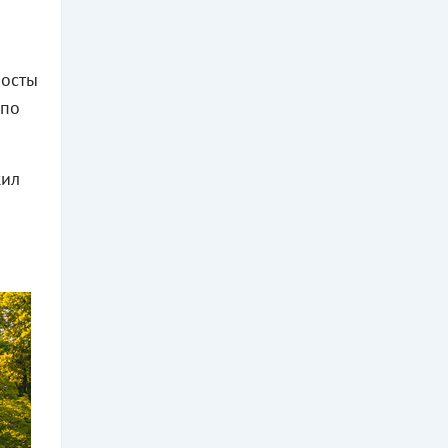
мосты
 по
жил