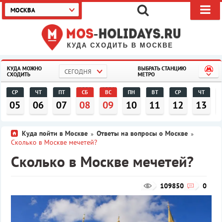
МОСКВА
КУДА СХОДИТЬ В МОСКВЕ
КУДА МОЖНО
ВЫБРАТЬ СТАНЦИЮ
СЕГОДНЯ
СХОДИТЬ
МЕТРО
СР
ЧТ
ПТ
СБ
ВС
ПН
ВТ
СР
ЧТ
05
06
07
08
09
10
11
12
13
Куда пойти в Москве
Ответы на вопросы о Москве
»
»
Сколько в Москве мечетей?
Сколько в Москве мечетей?
109850
0