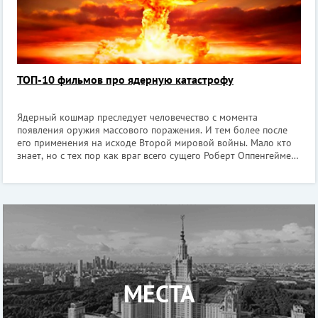
ТОП-10 фильмов про ядерную катастрофу
Ядерный кошмар преследует человечество с момента
появления оружия массового поражения. И тем более после
его применения на исходе Второй мировой войны. Мало кто
знает, но с тех пор как враг всего сущего Роберт Оппенгеймер
создал атомную бомбу, человечество 8 раз оказывалось на
волоске от ядерного ап
МЕСТА