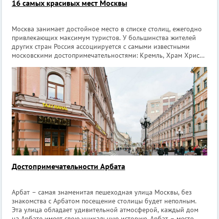
16 самых красивых мест Москвы
Москва занимает достойное место в списке столиц, ежегодно
привлекающих максимум туристов. У большинства жителей
других стран Россия ассоциируется с самыми известными
московскими достопримечательностями: Кремль, Храм Христа
Спасителя, МГУ и др. Конечно, для того, чтобы рассказать обо
всех красивых
Достопримечательности Арбата
Арбат – самая знаменитая пешеходная улица Москвы, без
знакомства с Арбатом посещение столицы будет неполным.
Эта улица обладает удивительной атмосферой, каждый дом
на Арбате имеет свою уникальную историю. Арбат – место