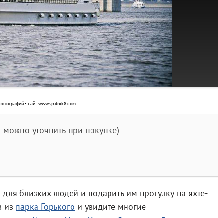
отографий - сайт www.sputnik8.com
т можно уточнить при покупке)
для близких людей и подарить им прогулку на яхте-
з из
парка Горького
и увидите многие