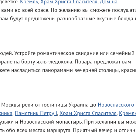
дсветке.
Кремль
,
Храм Христа Спасителя
,
Дом на
 вами во всей красе. По желанию вы сможете послушат
е вам будут предложены разнообразные вкусные блюда 
юдей. Устройте романтическое свидание или семейный
оране на борту яхты-ледокола. Повара предложат вам
жете насладиться панорамами вечерней столицы, крас
х Москвы-реки от гостиницы Украина до
Новоспасского
жника
,
Памятник Петру I
,
Храм Христа Спасителя
,
Кремл
узыки и Новоспасский монастырь. При желании вы мож
ть обо всех местах маршрута. Приятный вечер и отлич