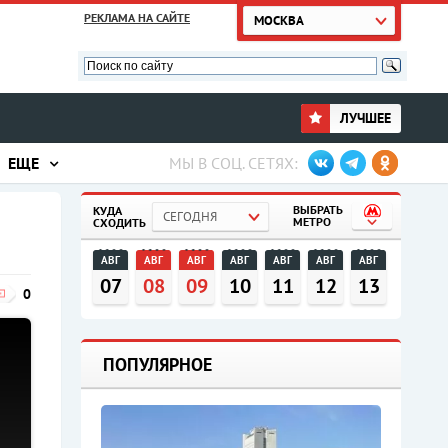
РЕКЛАМА НА САЙТЕ
МОСКВА
ЛУЧШЕЕ
ЕЩЕ
МЫ В СОЦ. СЕТЯХ:
ВЫБРАТЬ
КУДА
СЕГОДНЯ
МЕТРО
СХОДИТЬ
АВГ
АВГ
АВГ
АВГ
АВГ
АВГ
АВГ
07
08
09
10
11
12
13
0
ПОПУЛЯРНОЕ