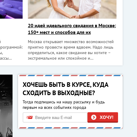
20 идей идеального свидания в Москве:
150+ мест и способов для их
реализации
й
Москва открывает множество возможностей
программой:
приятно провести время вдвоем. Надо лишь
ы,
определиться, какое свидание вы хотите –
лассы
экстремальное или спокойное и
ие
романтическое, оригинальное или
 первую
классическое, с культурной, познавательной
уда люди
или развлекательной программой, на свежем
овые
воздухе или в помещении…. Мы ра
ХОЧЕШЬ БЫТЬ В КУРСЕ, КУДА
СХОДИТЬ В ВЫХОДНЫЕ?
Тогда подпишись на нашу рассылку и будь
первым на всех событиях города
ХОЧУ!