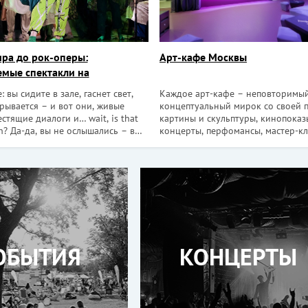
ра до рок-оперы:
Арт-кафе Москвы
мые спектакли на
м языке
: вы сидите в зале, гаснет свет,
Каждое арт-кафе – неповторимы
рывается – и вот они, живые
концептуальный мирок со своей 
стящие диалоги и… wait, is that
картины и скульптуры, кинопоказ
h? Да-да, вы не ослышались – в
концерты, перфомансы, мастер-к
е можно посмотреть спектакли на
призваны сделать отдых и общен
ира и The! [irp] Правда, есть
креативными и незабываемыми. В
х постановок не то чтобы очень м
очередь арт-кафе – это место, к
приходят, чтобы обсудить не быт
вопросы
ОБЫТИЯ
КОНЦЕРТЫ