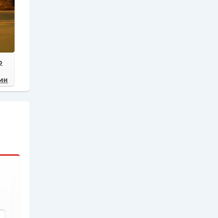
о
ами
в