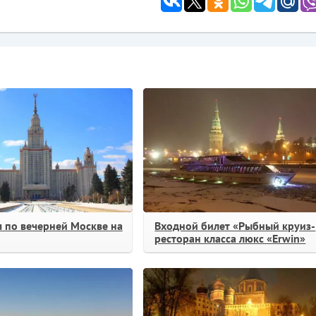
я по вечерней Москве на
Входной билет «Рыбный круиз-
ресторан класса люкс «Erwin»