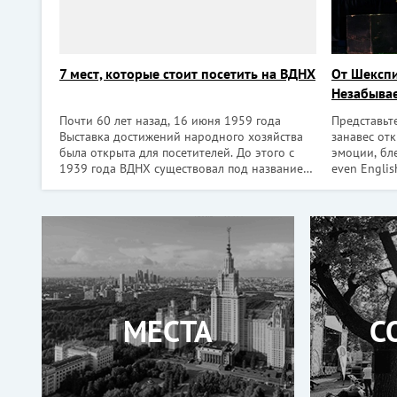
7 мест, которые стоит посетить на ВДНХ
От Шекспи
Незабывае
английско
Почти 60 лет назад, 16 июня 1959 года
Представьте
Выставка достижений народного хозяйства
занавес отк
была открыта для посетителей. До этого с
эмоции, бле
1939 года ВДНХ существовал под названием
even Englis
Всесоюзная сельскохозяйственная выставка
Москве тож
(ВСХВ). С момента открытия на ВДНХ гуляло,
языке Шексп
влюблялось, заводило новых друзей не одно
нюанс: таки
поколение моск
МЕСТА
С