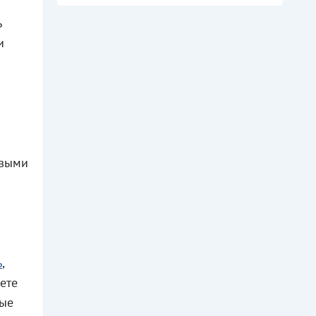
ь
и
ивыми
ь
,
ете
ные