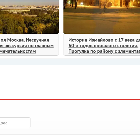
моя Москва. Нескучная
История Измайлово с 17 века д
я экскурсия по главным
60-х годов прошлого столетия.
мечательностям
Прогулка по району с элемент
ностальгического путешествия 
прошлое