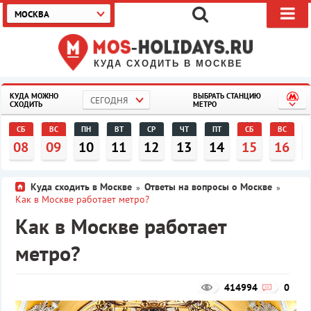
МОСКВА
КУДА СХОДИТЬ В МОСКВЕ
КУДА МОЖНО
ВЫБРАТЬ СТАНЦИЮ
СЕГОДНЯ
СХОДИТЬ
МЕТРО
СБ
ВС
ПН
ВТ
СР
ЧТ
ПТ
СБ
ВС
08
09
10
11
12
13
14
15
16
Куда сходить в Москве
Ответы на вопросы о Москве
»
»
Как в Москве работает метро?
Как в Москве работает
метро?
414994
0