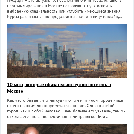
IT-сфера – это актуально, перспективно и интересно. Школы
программирования в Москве позволяют с нуля освоить
выбранную специальность или углубить имеющиеся знания.
Курсы различаются по продолжительности и виду (онлайн,
офлайн, смешанные), есть занятия групповые и
индивидуальные – вариантов много,
10 мест, которые обязательно нужно посетить в
Москве
Как часто бывает, что мы судим о том или ином городе лишь
по его главным достопримечательностям. Однако любой
город, как и любой человек – чем больше его узнаешь, тем он
открывается новыми, неожиданными гранями. Ниже
представлены 10 мест Москвы, которые надо обязательно
посетить. Они очень интересны