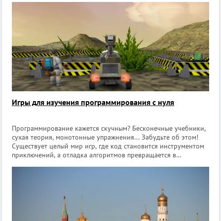
от МКАД): игровой дом для дет
Игры для изучения программирования с нуля
Программирование кажется скучным? Бесконечные учебники,
сухая теория, монотонные упражнения... Забудьте об этом!
Существует целый мир игр, где код становится инструментом
приключений, а отладка алгоритмов превращается в
захватывающий квест. Причём речь не о детских
головоломках с яркими кнопочками,