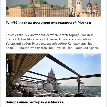
Топ-86 главных достопримечательностей Москвы
Список главных достопримечательностей города Москвы:
Старый Арбат Московский Кремль Архангельский собор
Успенский собор Благовещенский собор Колокольня Иван
Великий Грановитая палата Царь-пушка Царь-колокол Красная
площадь Мавзолей Ленина Лобное место Собор В
Панорамные рестораны в Москве