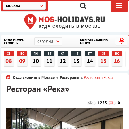
МОСКВА
КУДА СХОДИТЬ В МОСКВЕ
КУДА МОЖНО
ВЫБРАТЬ СТАНЦИЮ
СЕГОДНЯ
СХОДИТЬ
МЕТРО
СБ
ВС
ПН
ВТ
СР
ЧТ
ПТ
СБ
ВС
08
09
10
11
12
13
14
15
16
Куда сходить в Москве
Рестораны
Ресторан «Река»
»
»
Ресторан «Река»
1233
0