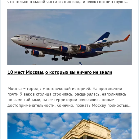
что только в малой части из них вода и пляж соответствуют
требованиях безопасности. Перед началом летнего сезона
специалисты Р
10 мест Москвы, о которых вы ничего не знали
Москва – город с многовековой историей. На протяжении
почти 9 веков столица строилась, расширялась, наполнялась
новыми тайнами, на ее территории появлялись новые
достопримечательности. Конечно, познать Москву полностью,
наверное, не под силу никому. Даже старожилы златоглавой
не знают всех интере