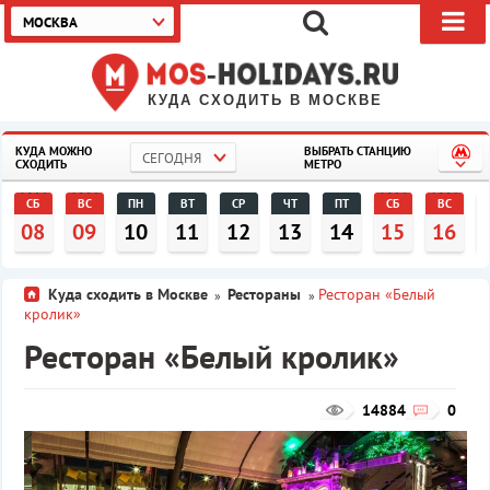
МОСКВА
КУДА СХОДИТЬ В МОСКВЕ
КУДА МОЖНО
ВЫБРАТЬ СТАНЦИЮ
СЕГОДНЯ
СХОДИТЬ
МЕТРО
СБ
ВС
ПН
ВТ
СР
ЧТ
ПТ
СБ
ВС
08
09
10
11
12
13
14
15
16
Куда сходить в Москве
Рестораны
Ресторан «Белый
»
»
кролик»
Ресторан «Белый кролик»
14884
0