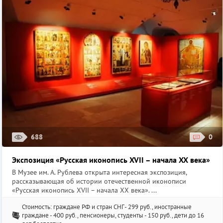
688
0
Экспозиция «Русская иконопись XVII – начала XX века»
В Музее им. А. Рублева открыта интересная экспозиция,
рассказывающая об истории отечественной иконописи
«Русская иконопись XVII – начала XX века». ...
Стоимость: граждане РФ и стран СНГ- 299 руб., иностранные
граждане - 400 руб., пенсионеры, студенты - 150 руб., дети до 16