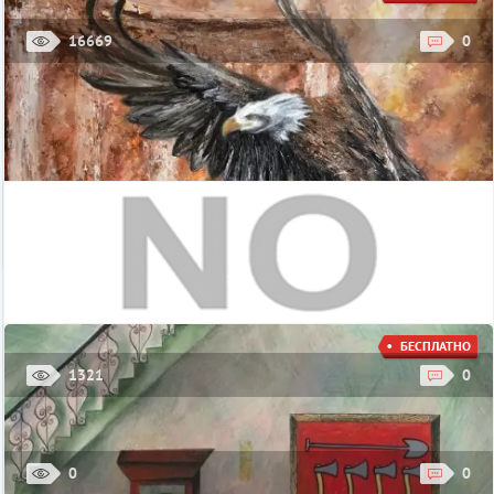
Канатная дорога, Москва, Лужнецкая набережная, 24
16669
0
Смотровая площадка на Воробьевых горах
Смотровая площадка на Воробьевых горах широко известна
москвичам и гостям столицы. Этот обзорный объект
располагается в непосредственной близости от ...
Стоимость: вход свободный
Смотровая площадка на Воробьевых горах, Москва, улица
Косыгина, 28Б
БЕСПЛАТНО
1321
0
Выставка картин «Зачарованный мир. Метаморфозы»
Галерея L’accent Russe представляет выставку картин Юлии
Зелинской – художницы, которая изобрела собственный стиль
0
0
в искусстве под названием ...