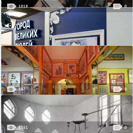
одного из самых старых и известных ...
1018
0
Гостиный Двор
Новая жизнь «Другого искусства». Постоянная
экспозиция работ из коллекций Л. Талочкина и М.
Алшибая
Почти два десятка лет существует круглогодичная выставка
«Другое искусство», расположенная в Музейном центре
Российского государственного ...
Стоимость: 30 руб.
Музей «Другое искусство», Москва, ул. Чаянова, д.15
587
0
Пять причин посетить выставку «Город великих людей»
В Москве открылся новый выставочный культурно-
просветительский проект «Город великих людей». Истории
знаменитых москвичей можно узнать в ...
1351
0