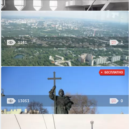
Постоянная экспозиция Музея анимации
Московский музей анимации приглашает взрослых и детей
узнать о том, как создаются мультфильмы. Экспонаты музея
окунут вас в историю развития ...
Московский музей анимации
1181
2
Выставка «Открытый Мельников»
Несколько лет назад исполнилось 125 лет со дня рождения
легендарного архитектора Константина Мельникова, в связи с
БЕСПЛАТНО
чем Музей архитектуры им. Щусева ...
Дом Мельникова
13053
0
Смотровые площадки Останкинской телебашни
Останкинская телебашня – одна из самых узнаваемых
достопримечательностей Москвы. Башня была построена в