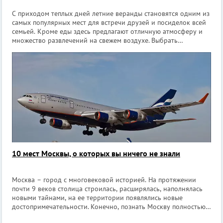
С приходом теплых дней летние веранды становятся одним из
самых популярных мест для встречи друзей и посиделок всей
семьей. Кроме еды здесь предлагают отличную атмосферу и
множество развлечений на свежем воздухе. Выбрать
однозначно есть из чего, поэтому найти свое любимое место
для отдыха летом б
10 мест Москвы, о которых вы ничего не знали
Москва – город с многовековой историей. На протяжении
почти 9 веков столица строилась, расширялась, наполнялась
новыми тайнами, на ее территории появлялись новые
достопримечательности. Конечно, познать Москву полностью,
наверное, не под силу никому. Даже старожилы златоглавой