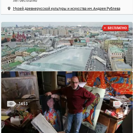
лет бесплатно
Музей древнерусской культуры и искусства им. Андрея Рублева
БЕСПЛАТНО
3653
0
Выставка «История Гостиного двора»
До конца 2020 г. в Гостином дворе будет проходить выставка
«История Гостиного двора», знакомящая с далеким прошлым