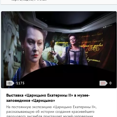
1175
0
Выставка «Царицыно Екатерины II» в музее-
заповеднике «Царицыно»
На постоянную экспозицию «Царицыно Екатерины II»,
рассказывающую об истории создания красивейшего
дворцового ансамбля приглашает музей-заповедник ...