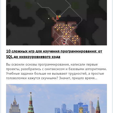
Галерея искусства стран Европы и Америки XIX-XX веков
10 сложных игр для изучения программирования: от
SQL до низкоуровневого кода
Вы освоили основы программирования, написали первые
проекты, разобрались с синтаксисом и базовыми алгоритмами.
Учебные задачки больше не вызывают трудностей, а простые
головоломки кажутся скучными? Значит, пришло время
перейти на новый уровень. Забудьте о дружелюбных играх с
визуальным программир