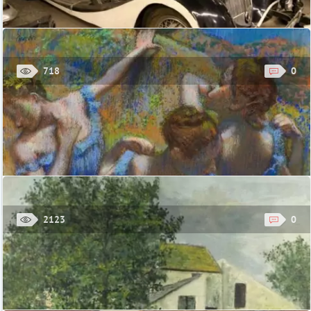
Архангельское, 4 км Ильинского шоссе
718
0
Постоянная экспозиция Ломаковского музея старинных
автомобилей и мотоциклов
Ломаковский музей предлагает всем желающим совершить
невероятное путешествие в прошлое - в мир старинных
автомобилей, мотоциклов и другой техники. ...
Стоимость: 300 руб., льготный - 200 руб
Ломаковский музей
2123
0
Постоянная экспозиция «Мане. Дега. Тулуз-Лотрек.
Форен»
Постоянно действующая выставка «Мане. Дега. Тулуз-Лотрек.
Форен» расположена в зале №8 на 2-м этаже Галереи
искусства стран Европы и Америки. ...