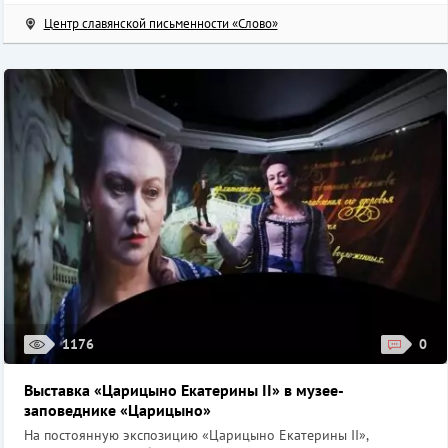
Центр славянской письменности «Слово»
1176
0
Выставка «Царицыно Екатерины II» в музее-
заповеднике «Царицыно»
На постоянную экспозицию «Царицыно Екатерины II»,