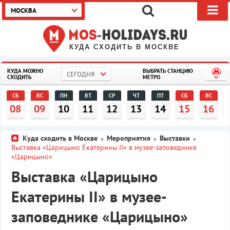
МОСКВА
КУДА СХОДИТЬ В МОСКВЕ
КУДА МОЖНО
ВЫБРАТЬ СТАНЦИЮ
СЕГОДНЯ
СХОДИТЬ
МЕТРО
СБ
ВС
ПН
ВТ
СР
ЧТ
ПТ
СБ
ВС
08
09
10
11
12
13
14
15
16
Куда сходить в Москве
Мероприятия
Выставки
»
»
»
Выставка «Царицыно Екатерины II» в музее-заповеднике
«Царицыно»
Выставка «Царицыно
Екатерины II» в музее-
заповеднике «Царицыно»