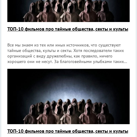
ТОП-10 фильмов про тайные общества, секты и культы
Все мы знаем из тех или иных источников, что существуют
тайные общества, культы и секты. Хотя последователи таких
организаций с виду дружелюбны, как правило, ничего
хорошего они не несут. За благоговейными улыбками таких
фанатиков могут скрываться мошенники, напрочь отбитые
садисты и хладнокровные у
ТОП-10 фильмов про тайные общества, секты и культы