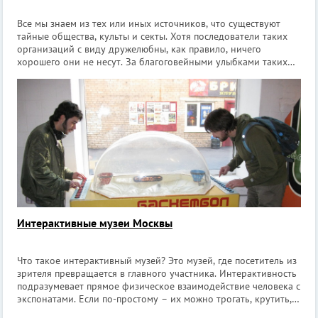
Все мы знаем из тех или иных источников, что существуют
тайные общества, культы и секты. Хотя последователи таких
организаций с виду дружелюбны, как правило, ничего
хорошего они не несут. За благоговейными улыбками таких
фанатиков могут скрываться мошенники, напрочь отбитые
садисты и хладнокровные у
Интерактивные музеи Москвы
Что такое интерактивный музей? Это музей, где посетитель из
зрителя превращается в главного участника. Интерактивность
подразумевает прямое физическое взаимодействие человека с
экспонатами. Если по-простому – их можно трогать, крутить,
везде нажимать, что-собирать/разбирать и т.п. Главный