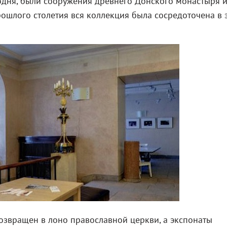
одня, были сооружения древнего Донского монастыря 
прошлого столетия вся коллекция была сосредоточена в 
озвращен в лоно православной церкви, а экспонаты