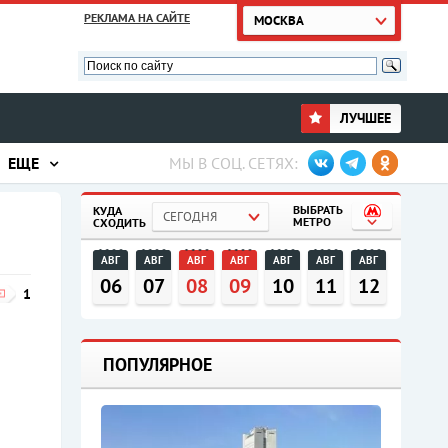
РЕКЛАМА НА САЙТЕ
МОСКВА
ЛУЧШЕЕ
ЕЩЕ
МЫ В СОЦ. СЕТЯХ:
ВЫБРАТЬ
КУДА
СЕГОДНЯ
МЕТРО
СХОДИТЬ
АВГ
АВГ
АВГ
АВГ
АВГ
АВГ
АВГ
06
07
08
09
10
11
12
1
ПОПУЛЯРНОЕ