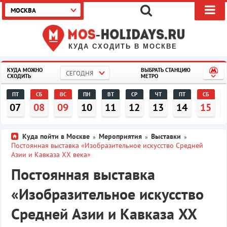
МОСКВА
КУДА СХОДИТЬ В МОСКВЕ
КУДА МОЖНО
ВЫБРАТЬ СТАНЦИЮ
СЕГОДНЯ
СХОДИТЬ
МЕТРО
ПТ
СБ
ВС
ПН
ВТ
СР
ЧТ
ПТ
СБ
07
08
09
10
11
12
13
14
15
Куда пойти в Москве
Мероприятия
Выставки
»
»
»
Постоянная выставка «Изобразительное искусство Средней
Азии и Кавказа XX века»
Постоянная выставка
«Изобразительное искусство
Средней Азии и Кавказа XX