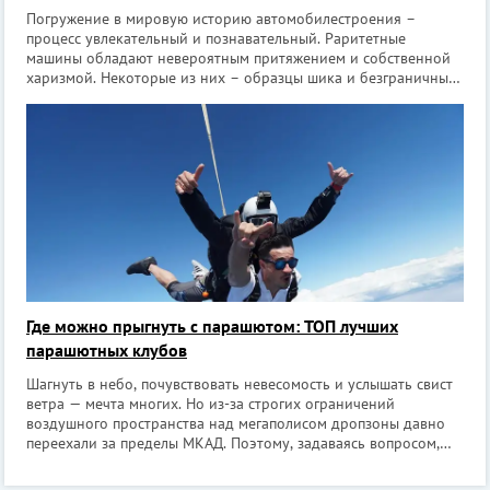
Погружение в мировую историю автомобилестроения –
процесс увлекательный и познавательный. Раритетные
машины обладают невероятным притяжением и собственной
харизмой. Некоторые из них – образцы шика и безграничных
амбиций своих создателей, другие – напоминание о славных
подвигах и войнах, третьи – при
Где можно прыгнуть с парашютом: ТОП лучших
парашютных клубов
Шагнуть в небо, почувствовать невесомость и услышать свист
ветра — мечта многих. Но из-за строгих ограничений
воздушного пространства над мегаполисом дропзоны давно
переехали за пределы МКАД. Поэтому, задаваясь вопросом,
где можно прыгнуть с парашютом в Москве, новички и профи
отправляются на просто