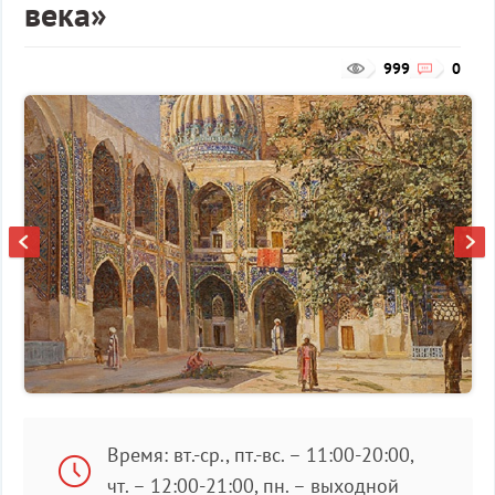
века»
999
0
Время: вт.-ср., пт.-вс. – 11:00-20:00,
чт. – 12:00-21:00, пн. – выходной