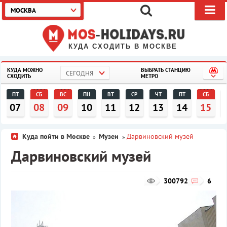
МОСКВА
КУДА СХОДИТЬ В МОСКВЕ
КУДА МОЖНО
ВЫБРАТЬ СТАНЦИЮ
СЕГОДНЯ
СХОДИТЬ
МЕТРО
ПТ
СБ
ВС
ПН
ВТ
СР
ЧТ
ПТ
СБ
07
08
09
10
11
12
13
14
15
Куда пойти в Москве
Музеи
Дарвиновский музей
»
»
Дарвиновский музей
300792
6