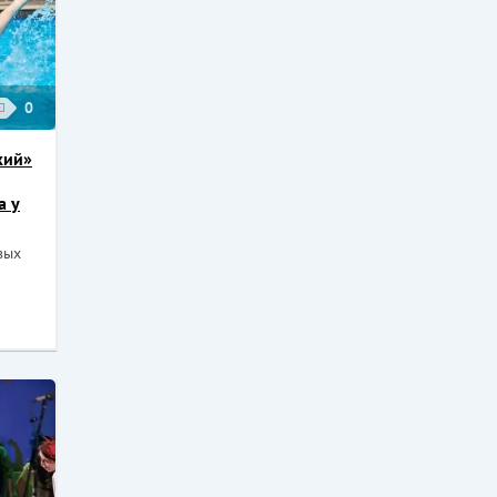
0
кий»
а у
вых