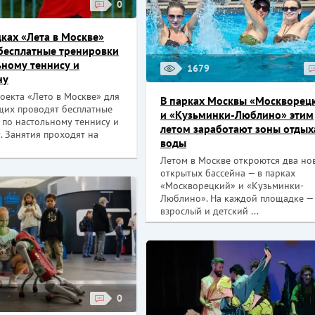
0
ках «Лета в Москве»
бесплатные тренировки
ьному теннису и
1679
ну
оекта «Лето в Москве» для
В парках Москвы «Москворец
щих проводят бесплатные
и «Кузьминки-Люблино» этим
 по настольному теннису и
летом заработают зоны отдых
. Занятия проходят на
воды
Летом в Москве откроются два но
открытых бассейна — в парках
«Москворецкий» и «Кузьминки-
Люблино». На каждой площадке —
взрослый и детский ...
0