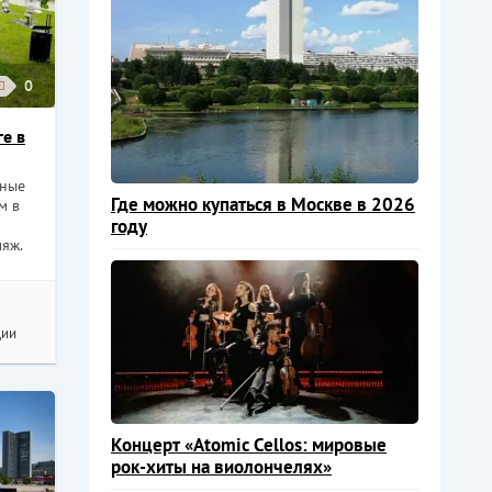
0
е в
тные
Где можно купаться в Москве в 2026
м в
году
яж.
ции
Концерт «Atomic Cellos: мировые
рок-хиты на виолончелях»