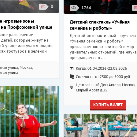
0
1764
е игровые зоны
Детский спектакль «Учёная
 на Профсоюзной улице
семейка и роботы»
зное развлечение
Детский интерактивный шоу-спект
 детей, которые живут на
«Учёная семейка и роботы»
й улице или учатся рядом.
приглашает юных зрителей в мир
ках тротуаров в зеленой
удивительных открытий, где наука
превращается в ...
ная улица, Москва,
Когда: 01.04.2026-22.08.2026
ная улица
Стоимость: от 2500 до 5000 руб.
Центральный Дом Актера, Москва,
Старый Арбат д.35
КУПИТЬ БИЛЕТ