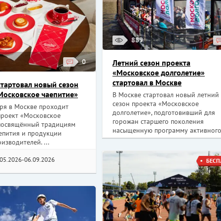
889
0
Летний сезон проекта
«Московское долголетие»
стартовал в Москве
стартовал новый сезон
Московское чаепитие»
В Москве стартовал новый летний
сезон проекта «Московское
бря в Москве проходит
долголетие», подготовивший для
проект «Московское
горожан старшего поколения
 посвящённый традициям
насыщенную программу активного 
аепития и продукции
изводителей. ...
.05.2026-06.09.2026
БЕСП