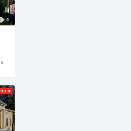
0
от
ой
ЛАТНО