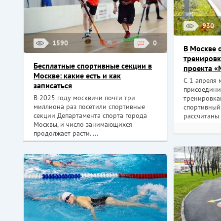
930
1590
0
В Москве 
тренировк
Бесплатные спортивные секции в
проекта «
Москве: какие есть и как
С 1 апреля 
записаться
присоедини
В 2025 году москвичи почти три
тренировка
миллиона раз посетили спортивные
спортивный 
секции Департамента спорта города
рассчитаны н
Москвы, и число занимающихся
продолжает расти. ...