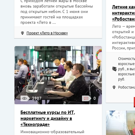
С приходом летней жары в Москве
вновь заработали открытые бассейны
Летние ка
под открытым небом. С 1 июня они
интеракти
принимают гостей на площадках
«Робостан
проекта «Лето в ...
Лето — врем
открытий и 
Проект «Лето в Москве»
«Робостанц
интерактив
России, приг
Стоимость
взрослые 
руб., в в
взрослые 
руб.
Робостанц
3987
0
Бесплатные курсы по ИТ,
маркетингу и дизайну в
«Технограде»
Инновационно-образовательный