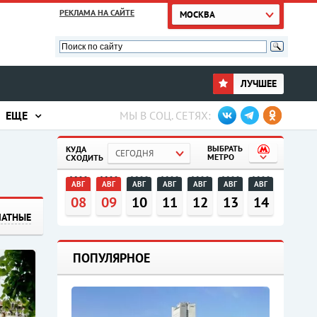
РЕКЛАМА НА САЙТЕ
МОСКВА
ЛУЧШЕЕ
ЕЩЕ
МЫ В СОЦ. СЕТЯХ:
ВЫБРАТЬ
КУДА
СЕГОДНЯ
МЕТРО
СХОДИТЬ
АВГ
АВГ
АВГ
АВГ
АВГ
АВГ
АВГ
08
09
10
11
12
13
14
ЛАТНЫЕ
ПОПУЛЯРНОЕ