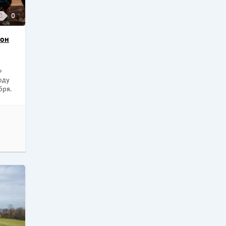
0
зон
»
оду
бря.