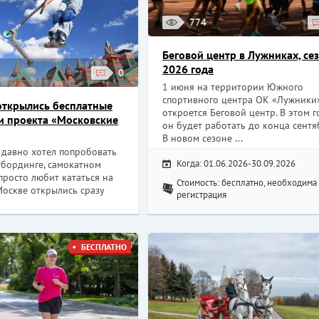
774
Беговой центр в Лужниках, се
2026 года
0
1 июня на территории Южного
спортивного центра ОК «Лужники
открылись бесплатные
откроется Беговой центр. В этом г
и проекта «Московские
он будет работать до конца сентя
В новом сезоне ...
о давно хотел попробовать
Когда: 01.06.2026-30.09.2026
тбординге, самокатном
просто любит кататься на
Стоимость: бесплатно, необходима
Москве открылись сразу
регистрация
БЕСПЛАТНО