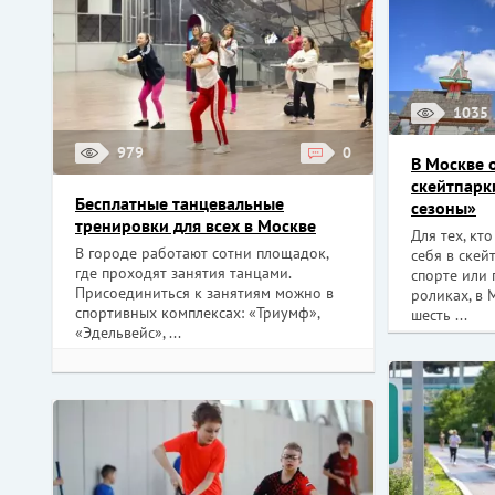
1035
979
0
В Москве 
скейтпарк
Бесплатные танцевальные
сезоны»
тренировки для всех в Москве
Для тех, кт
В городе работают сотни площадок,
себя в скей
где проходят занятия танцами.
спорте или 
Присоединиться к занятиям можно в
роликах, в 
спортивных комплексах: «Триумф»,
шесть ...
«Эдельвейс», ...