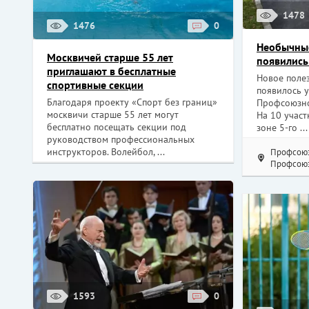
1478
1476
0
Необычны
Москвичей старше 55 лет
появились
приглашают в бесплатные
Новое поле
спортивные секции
появилось у
Благодаря проекту «Спорт без границ»
Профсоюзно
москвичи старше 55 лет могут
На 10 участ
бесплатно посещать секции под
зоне 5-го ...
руководством профессиональных
инструкторов. Волейбол, ...
Профсоюз
Профсоюз
1593
0