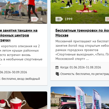
0
1999
е занятия танцами на
Бесплатные тренировки по йог
айонных центров
Москве
тречи»
Москвичей приглашают на беспла
занятия йогой под открытым небо
 короткого описания на 2
рамках городских проектов
им летом крыши районных
«Спортивные выходные», «Лето. Пл
есто встречи» вновь
Московский спорт» ...
сь в необычные спортивные
.
Когда: 01.06.2026-31.08.2026
.06.2026-30.09.2026
Стоимость: бесплатно, по регистра
: бесплатно, вход свободный