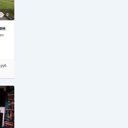
0
ком
е»
 руб.