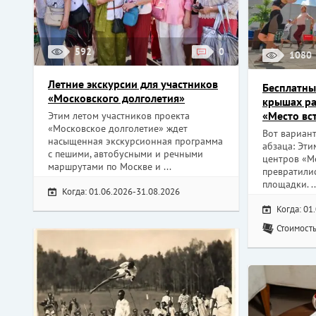
592
0
1080
Летние экскурсии для участников
Бесплатны
«Московского долголетия»
крышах р
«Место вс
Этим летом участников проекта
«Московское долголетие» ждет
Вот вариант
насыщенная экскурсионная программа
абзаца: Эт
с пешими, автобусными и речными
центров «М
маршрутами по Москве и ...
превратили
площадки. ..
Когда: 01.06.2026-31.08.2026
Когда: 01
Стоимость