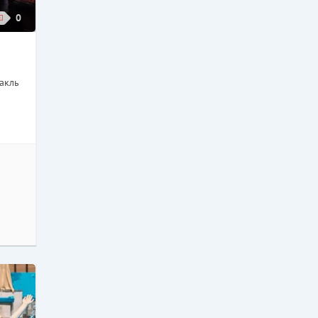
0
акль