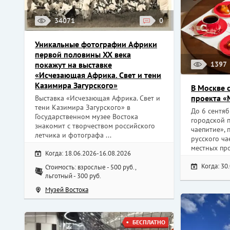
34071
0
Уникальные фотографии Африки
первой половины XX века
покажут на выставке
1397
«Исчезающая Африка. Свет и тени
Казимира Загурского»
В Москве 
проекта «
Выставка «Исчезающая Африка. Свет и
тени Казимира Загурского» в
До 6 сентя
Государственном музее Востока
городской 
знакомит с творчеством российского
чаепитие»,
летчика и фотографа ...
русского ч
местных про
Когда: 18.06.2026-16.08.2026
Когда: 30
Стоимость: взрослые - 500 руб.,
льготный - 300 руб.
Музей Востока
БЕСПЛАТНО