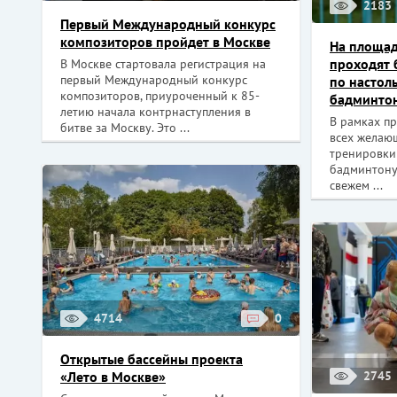
2183
Первый Международный конкурс
композиторов пройдет в Москве
На площад
проходят 
В Москве стартовала регистрация на
первый Международный конкурс
по настол
композиторов, приуроченный к 85-
бадминто
летию начала контрнаступления в
В рамках пр
битве за Москву. Это ...
всех желаю
тренировки
бадминтону
свежем ...
4714
0
Открытые бассейны проекта
«Лето в Москве»
2745