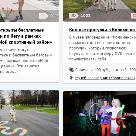
1002
0
Конные прогулки в Коломенс
открыты бесплатные
и по бегу в рамках
В музее-заповеднике «Коломенско
Мой спортивный район»
начался сезон весенних конных
прогулок, которые позволяют
москвичи могут
окунуться в атмосферу XVII века и
ться к бесплатным беговым
почувствовать себя ...
м в рамках проекта «Мой
район». Эти занятия
Стоимость: 400 руб., льготный - 200
а всех ...
Музей-заповедник «Коломенское»