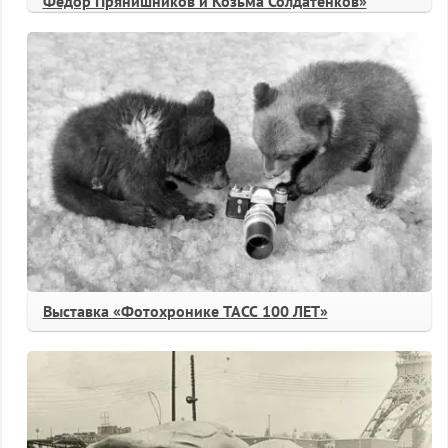
Фёдор Прянишников и Козьма Солдатёнков»
Выставка «Фотохронике ТАСС 100 ЛЕТ»