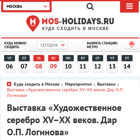
МОСКВА
КУДА СХОДИТЬ В МОСКВЕ
КУДА МОЖНО
ВЫБРАТЬ СТАНЦИЮ
СЕГОДНЯ
СХОДИТЬ
МЕТРО
ЧТ
ПТ
СБ
ВС
ПН
ВТ
СР
ЧТ
ПТ
06
07
08
09
10
11
12
13
14
Куда сходить в Москве
Мероприятия
Выставки
»
»
»
Выставка «Художественное серебро XV–XX веков. Дар О.П.
Логинова»
Выставка «Художественное
серебро XV–XX веков. Дар
О.П. Логинова»