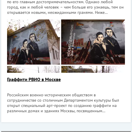
по его главным достопримечательностям. Однако любой
город, как и любой человек – чем больше его узнаешь, тем он
открывается новыми, неожиданными гранями. Ниже
представлены 10 мест Москвы, которые надо обязательно
посетить. Они очень интересны
Граффити РВИО в Москве
Российским военно-историческим обществом в
сотрудничестве со столичным Департаментом культуры был
открыт специальный арт-проект по созданию граффити на
различных домах и зданиях Москвы, посвященным
героическим личностям и событиям. Уже было воплощено в
жизнь более 10 изображений, ставших напомина