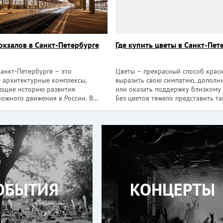
окзалов в Санкт-Петербурге
Где купить цветы в Санкт-Пет
Санкт-Петербурге – это
Цветы – прекрасный способ крас
 архитектурные комплексы,
выразить свою симпатию, дополн
ющие историю развития
или оказать поддержку близкому 
ожного движения в России. В
Без цветов тяжело представить т
аждая станция оснащена
моменты жизни, как предложение
нным оборудованием,
сердца, свадьба, рождение ребен
ющим электронные билеты,
рождения и многие другие. Сред
рующим важную информацию в
количества цветочных
рмате на нескольки
ОБЫТИЯ
КОНЦЕРТЫ