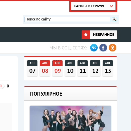
САНКТ-ПЕТЕРБУРГ
ИЗБРАННОЕ
МЫ В СОЦ. СЕТЯХ:
АВГ
АВГ
АВГ
АВГ
АВГ
АВГ
АВГ
07
08
09
10
11
12
13
0
ПОПУЛЯРНОЕ