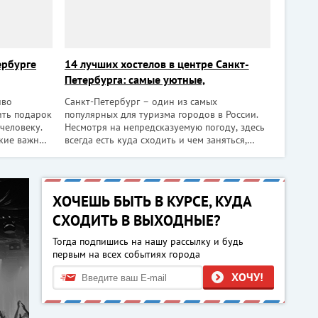
ербурге
14 лучших хостелов в центре Санкт-
Петербурга: самые уютные,
оригинальные и недорогие
иво
Санкт-Петербург – один из самых
ить подарок
популярных для туризма городов в России.
человеку.
Несмотря на непредсказуемую погоду, здесь
акие важные
всегда есть куда сходить и чем заняться,
 руки и
поэтому экономные туристы тщательно
ка, день
продумывают все свои траты, чтобы
и огромного
позволить себе чуть больше. Одна из статей
бюджета, на которой можно сэкон
ХОЧЕШЬ БЫТЬ В КУРСЕ, КУДА
СХОДИТЬ В ВЫХОДНЫЕ?
Тогда подпишись на нашу рассылку и будь
первым на всех событиях города
ХОЧУ!