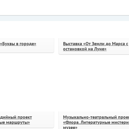
 «Буквы в городе»
Выставка «От Земли до Марса с
остановкой на Луне»
дийный проект
Музыкально-театральный прое
ые маршруты»
«Флора. Литературные мистери
музее»