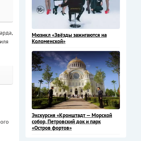
арда,
Мюзикл «Звёзды зажигаются на
Коломенской»
тиля
Экскурсия «Кронштадт — Морской
кого
собор, Петровский док и парк
«Остров фортов»