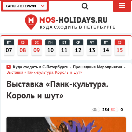
САНКТ-ПЕТЕРБУРГ
КУДА СХОДИТЬ В ПЕТЕРБУРГЕ
ПТ
СБ
ВС
ПН
ВТ
СР
ЧТ
ПТ
СБ
07
08
09
10
11
12
13
14
15
Куда сходить в С.-Петербурге
Прошедшие Мероприятия
»
»
Выставка «Панк-культура. Король и шут»
Выставка «Панк-культура.
Король и шут»
254
0