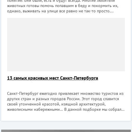
понятие: они были, есть и будут всегда. Многие любители
животных готовы помочь попавшим в беду и покормить их,
однако, выживать на улице все равно не так-то просто.
Положение спасают приюты для бездомных животных,
которые готовы приютить оставшихс
13 самых красивых мест Санкт-Петербурга
Санкт-Петербург ежегодно привлекает множество туристов из
других стран и разных городов России. Этот город славится
своей утонченной красотой, изящной архитектурой,
живописными набережными… В данной подборке мы собрали
красивые места Петербурга, которые точно порадуют вас и
запомнятся надолго! 1. М