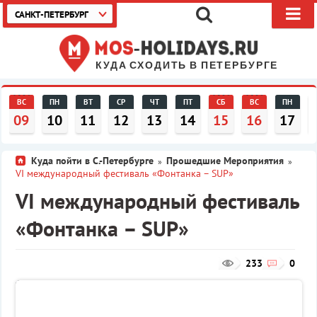
САНКТ-ПЕТЕРБУРГ
КУДА СХОДИТЬ В ПЕТЕРБУРГЕ
ВС
ПН
ВТ
СР
ЧТ
ПТ
СБ
ВС
ПН
09
10
11
12
13
14
15
16
17
Куда пойти в С.-Петербурге
Прошедшие Мероприятия
»
»
VI международный фестиваль «Фонтанка – SUP»
VI международный фестиваль
«Фонтанка – SUP»
233
0