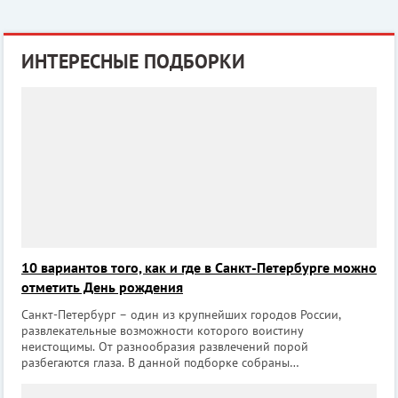
ИНТЕРЕСНЫЕ ПОДБОРКИ
10 вариантов того, как и где в Санкт-Петербурге можно
отметить День рождения
Санкт-Петербург – один из крупнейших городов России,
развлекательные возможности которого воистину
неистощимы. От разнообразия развлечений порой
разбегаются глаза. В данной подборке собраны
беспроигрышные идеи того, как и где можно отметить День
рождения компанией друзей или в тесном семейном кругу,