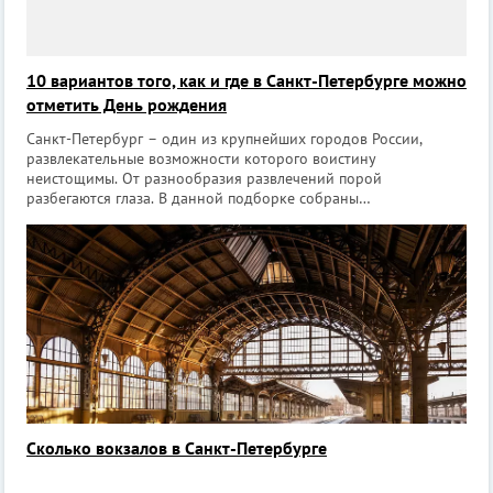
10 вариантов того, как и где в Санкт-Петербурге можно
отметить День рождения
Санкт-Петербург – один из крупнейших городов России,
развлекательные возможности которого воистину
неистощимы. От разнообразия развлечений порой
разбегаются глаза. В данной подборке собраны
беспроигрышные идеи того, как и где можно отметить День
рождения компанией друзей или в тесном семейном кругу,
Сколько вокзалов в Санкт-Петербурге