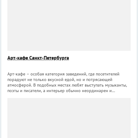
Арт-кафе Санкт-Петербурга
Арт-кафе – особая категория заведений, где посетителей
порадуют не только вкусной едой, но и потрясающей
атмосферой. В подобных местах любят выступать музыканты,
поэты и писатели, а интерьер обычно неординарен и
выдержан в определенной тематике. В арт-кафе приятно
расслабиться в конце рабочего дня в