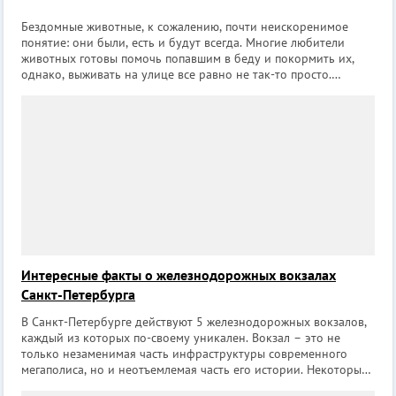
Бездомные животные, к сожалению, почти неискоренимое
понятие: они были, есть и будут всегда. Многие любители
животных готовы помочь попавшим в беду и покормить их,
однако, выживать на улице все равно не так-то просто.
Положение спасают приюты для бездомных животных,
которые готовы приютить оставшихс
Интересные факты о железнодорожных вокзалах
Санкт-Петербурга
В Санкт-Петербурге действуют 5 железнодорожных вокзалов,
каждый из которых по-своему уникален. Вокзал – это не
только незаменимая часть инфраструктуры современного
мегаполиса, но и неотъемлемая часть его истории. Некоторые
здания вокзалов представляют собой настоящие