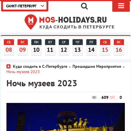
САНКТ-ПЕТЕРБУРГ
КУДА СХОДИТЬ В ПЕТЕРБУРГЕ
СБ
ВС
ПН
ВТ
СР
ЧТ
ПТ
СБ
ВС
08
09
10
11
12
13
14
15
16
Куда сходить в С.-Петербурге
Прошедшие Мероприятия
»
»
Ночь музеев 2023
Ночь музеев 2023
609
0