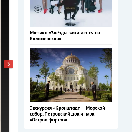
Мюзикл «Звёзды зажигаются на
Коломенской»
Экскурсия «Кронштадт — Морской
собор, Петровский док и парк
«Остров фортов»