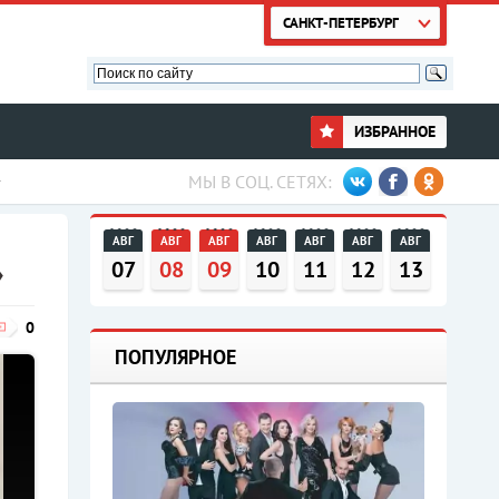
САНКТ-ПЕТЕРБУРГ
ИЗБРАННОЕ
МЫ В СОЦ. СЕТЯХ:
АВГ
АВГ
АВГ
АВГ
АВГ
АВГ
АВГ
»
07
08
09
10
11
12
13
0
ПОПУЛЯРНОЕ