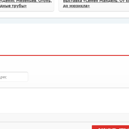
«Денис Мезенцев. Огонь,
Выставка «Семен Мандель. От 
едные трубы»
до мюзикла»