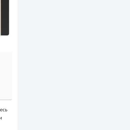
есь
и