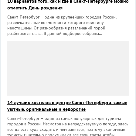
10 вариантов того, как и где в Санкт-Петербурге можно
отметить День рождения
Санкт-Петербург – один из крупнейших городов России,
развлекательные возможности которого воистину
неистощимы. От разнообразия развлечений порой
разбегаются глаза. В данной подборке собраны
беспроигрышные идеи того, как и где можно отметить День
рождения компанией друзей или в тесном семейном кругу,
14 лучших хостелов в центре Санкт-Петербурга: самые
уютные, оригинальные и недорогие
Санкт-Петербург – один из самых популярных для туризма
городов в России. Несмотря на непредсказуемую погоду, здесь
всегда есть куда сходить и чем заняться, поэтому экономные
туристы тщательно продумывают все свои траты, чтобы