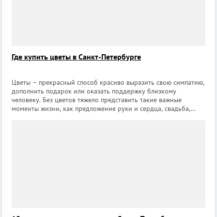
Где купить цветы в Санкт-Петербурге
Цветы – прекрасный способ красиво выразить свою симпатию,
дополнить подарок или оказать поддержку близкому
человеку. Без цветов тяжело представить такие важные
моменты жизни, как предложение руки и сердца, свадьба,
рождение ребенка, день рождения и многие другие. Среди
огромного количества цветочных