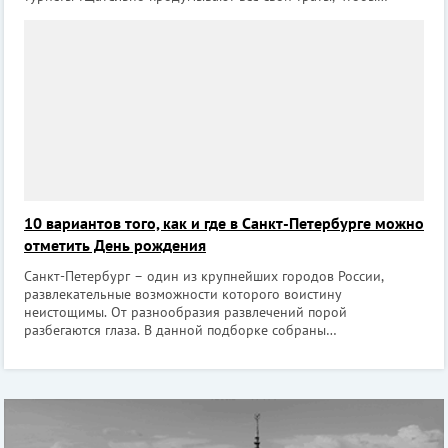
позволить себе чуть больше. Одна из статей бюджета, на
которой можно сэкон
10 вариантов того, как и где в Санкт-Петербурге можно
отметить День рождения
Санкт-Петербург – один из крупнейших городов России,
развлекательные возможности которого воистину
неистощимы. От разнообразия развлечений порой
разбегаются глаза. В данной подборке собраны
беспроигрышные идеи того, как и где можно отметить День
рождения компанией друзей или в тесном семейном кругу,