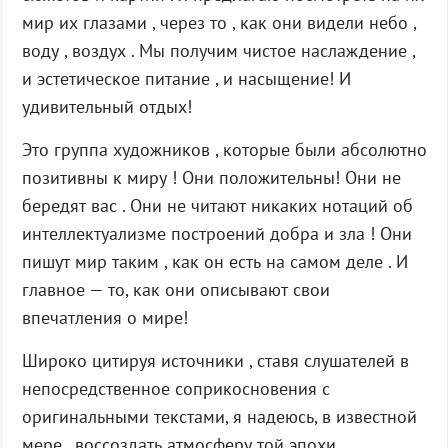
мир их глазами , через то , как они видели небо ,
воду , воздух . Мы получим чистое наслаждение ,
и эстетическое питание , и насыщение! И
удивительный отдых!
Это группа художников , которые были абсолютно
позитивны к миру ! Они положительны! Они не
бередят вас . Они не читают никаких нотаций об
интеллектуализме построений добра и зла ! Они
пишут мир таким , как он есть на самом деле . И
главное — то, как они описывают свои
впечатления о мире!
Широко цитируя источники , ставя слушателей в
непосредственное соприкосновения с
оригинальными текстами, я надеюсь, в известной
мере , воссоздать атмосферу той эпохи .