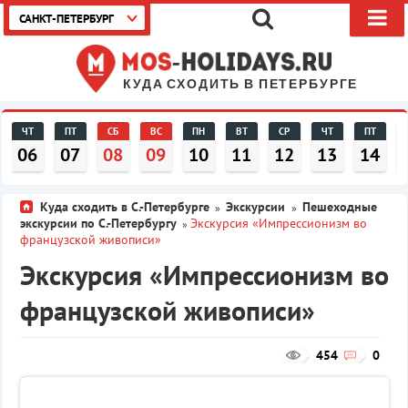
САНКТ-ПЕТЕРБУРГ
КУДА СХОДИТЬ В ПЕТЕРБУРГЕ
ЧТ
ПТ
СБ
ВС
ПН
ВТ
СР
ЧТ
ПТ
06
07
08
09
10
11
12
13
14
Куда сходить в С.-Петербурге
Экскурсии
Пешеходные
»
»
экскурсии по С.-Петербургу
Экскурсия «Импрессионизм во
»
французской живописи»
Экскурсия «Импрессионизм во
французской живописи»
454
0